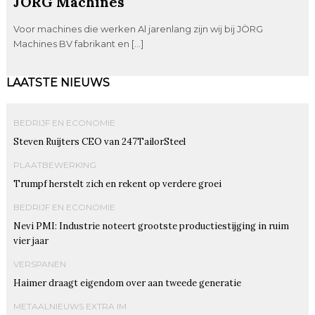
JÖRG Machines
Voor machines die werken Al jarenlang zijn wij bij JÖRG
Machines BV fabrikant en […]
LAATSTE NIEUWS
BEDRIJF EN ECONOMIE
Steven Ruijters CEO van 247TailorSteel
PLAATBEWERKING
Trumpf herstelt zich en rekent op verdere groei
BEDRIJF EN ECONOMIE
Nevi PMI: Industrie noteert grootste productiestijging in ruim
vier jaar
VERSPANEN
Haimer draagt eigendom over aan tweede generatie
METAALNIEUWS EXTRA IM