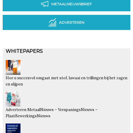
METAALNIEUWSBRIEF
ADVERTEREN
WHITEPAPERS
Hoe u succesvol omgaat met stof, lawaai en trillingen bij het zagen
en slijpen
Adverteren MetaalNieuws – VerspaningsNieuws –
PlaatBewerkingsNieuws