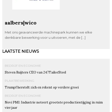
aalbers|wico
Met ons geavanceerde machinepark kunnen we elke
denkbare bewerking voor u uitvoeren, met de […]
LAATSTE NIEUWS
BEDRIJF EN ECONOMIE
Steven Ruijters CEO van 247TailorSteel
PLAATBEWERKING
Trumpf herstelt zich en rekent op verdere groei
BEDRIJF EN ECONOMIE
Nevi PMI: Industrie noteert grootste productiestijging in ruim
vier jaar