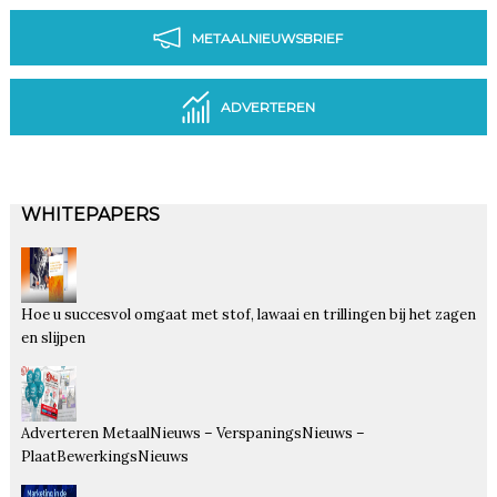
METAALNIEUWSBRIEF
ADVERTEREN
WHITEPAPERS
Hoe u succesvol omgaat met stof, lawaai en trillingen bij het zagen
en slijpen
Adverteren MetaalNieuws – VerspaningsNieuws –
PlaatBewerkingsNieuws