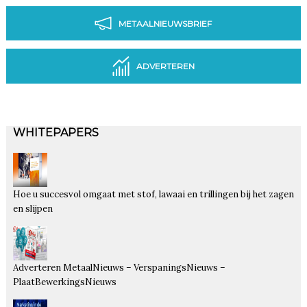
METAALNIEUWSBRIEF
ADVERTEREN
WHITEPAPERS
Hoe u succesvol omgaat met stof, lawaai en trillingen bij het zagen
en slijpen
Adverteren MetaalNieuws – VerspaningsNieuws –
PlaatBewerkingsNieuws