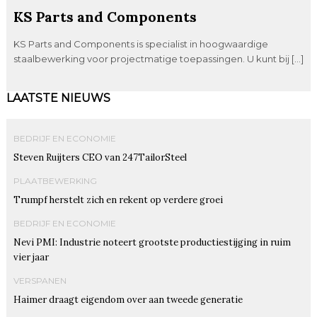
KS Parts and Components
KS Parts and Components is specialist in hoogwaardige
staalbewerking voor projectmatige toepassingen. U kunt bij […]
LAATSTE NIEUWS
BEDRIJF EN ECONOMIE
Steven Ruijters CEO van 247TailorSteel
PLAATBEWERKING
Trumpf herstelt zich en rekent op verdere groei
BEDRIJF EN ECONOMIE
Nevi PMI: Industrie noteert grootste productiestijging in ruim
vier jaar
VERSPANEN
Haimer draagt eigendom over aan tweede generatie