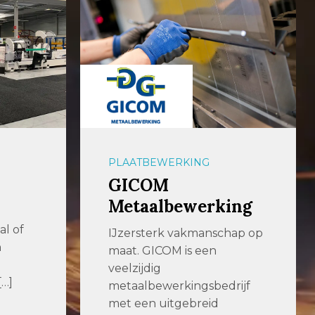
AUTOMATISERING
Widenhorn
ing
Hofleverancier Widenhorn is
als familiebedrijf al sinds 1919
hap op
actief als leverancier van
metaalbewerkings-
bedrijven en […]
rijf