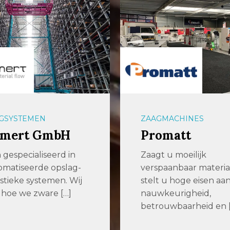
ACHINES
PLAATBEWERKING
matt
GICOM
Metaalbewerk
u moeilijk
anbaar materiaal of
IJzersterk vakmansc
u hoge eisen aan
maat. GICOM is een
eurigheid,
veelzijdig
wbaarheid en […]
metaalbewerkingsbed
met een uitgebreid