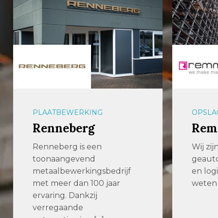
OPSLAGSYSTEMEN
ZAAGM
Remmert GmbH
Pro
Wij zijn gespecialiseerd in
Zaagt 
geautomatiseerde opslag-
verspa
en logistieke systemen. Wij
stelt 
weten hoe we zware […]
nauwk
betrou