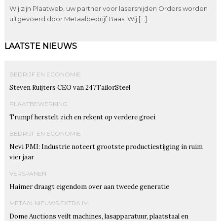
Wij zijn Plaatweb, uw partner voor lasersnijden Orders worden
uitgevoerd door Metaalbedrijf Baas. Wij […]
LAATSTE NIEUWS
BEDRIJF EN ECONOMIE
Steven Ruijters CEO van 247TailorSteel
PLAATBEWERKING
Trumpf herstelt zich en rekent op verdere groei
BEDRIJF EN ECONOMIE
Nevi PMI: Industrie noteert grootste productiestijging in ruim
vier jaar
VERSPANEN
Haimer draagt eigendom over aan tweede generatie
METAALNIEUWS EXTRA IM
Dome Auctions veilt machines, lasapparatuur, plaatstaal en