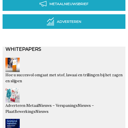
METAALNIEUWSBRIEF
ADVERTEREN
WHITEPAPERS
Hoe u succesvol omgaat met stof, lawaai en trillingen bij het zagen
en slijpen
Adverteren MetaalNieuws – VerspaningsNieuws –
PlaatBewerkingsNieuws