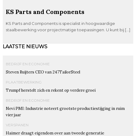
KS Parts and Components
KS Parts and Components is specialist in hoogwaardige
staalbewerking voor projectmatige toepassingen. U kunt bij […]
LAATSTE NIEUWS
BEDRIJF EN ECONOMIE
Steven Ruijters CEO van 247TailorSteel
PLAATBEWERKING
Trumpf herstelt zich en rekent op verdere groei
BEDRIJF EN ECONOMIE
Nevi PMI: Industrie noteert grootste productiestijging in ruim
vier jaar
VERSPANEN
Haimer draagt eigendom over aan tweede generatie