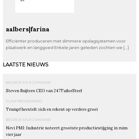
aalbers|farina
Efficiënter produceren met slimmere opslagsystemen voor
plaatwerk en langgoed Enkele jaren geleden zochten we […]
LAATSTE NIEUWS
BEDRIJF EN ECONOMIE
Steven Ruijters CEO van 247TailorSteel
PLAATBEWERKING
Trumpf herstelt zich en rekent op verdere groei
BEDRIJF EN ECONOMIE
Nevi PMI: Industrie noteert grootste productiestijging in ruim
vier jaar