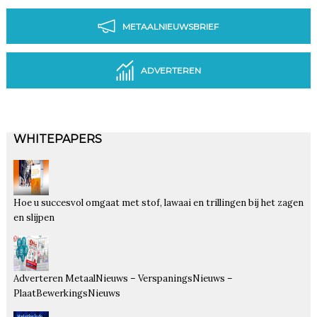
METAALNIEUWSBRIEF
ADVERTEREN
WHITEPAPERS
Hoe u succesvol omgaat met stof, lawaai en trillingen bij het zagen
en slijpen
Adverteren MetaalNieuws – VerspaningsNieuws –
PlaatBewerkingsNieuws