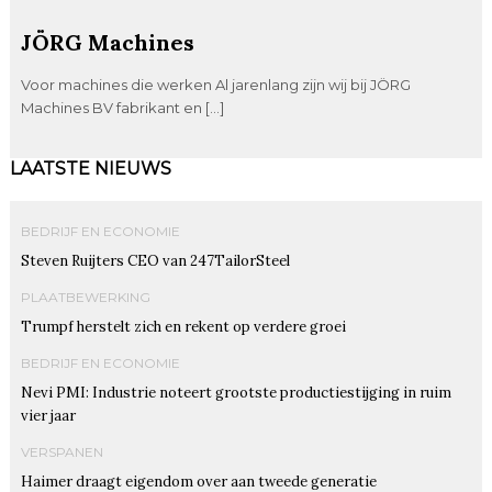
JÖRG Machines
Voor machines die werken Al jarenlang zijn wij bij JÖRG
Machines BV fabrikant en […]
LAATSTE NIEUWS
BEDRIJF EN ECONOMIE
Steven Ruijters CEO van 247TailorSteel
PLAATBEWERKING
Trumpf herstelt zich en rekent op verdere groei
BEDRIJF EN ECONOMIE
Nevi PMI: Industrie noteert grootste productiestijging in ruim
vier jaar
VERSPANEN
Haimer draagt eigendom over aan tweede generatie