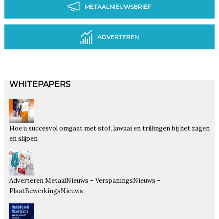
METAALNIEUWSBRIEF
ADVERTEREN
WHITEPAPERS
Hoe u succesvol omgaat met stof, lawaai en trillingen bij het zagen
en slijpen
Adverteren MetaalNieuws – VerspaningsNieuws –
PlaatBewerkingsNieuws