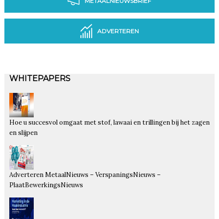
METAALNIEUWSBRIEF
ADVERTEREN
WHITEPAPERS
Hoe u succesvol omgaat met stof, lawaai en trillingen bij het zagen
en slijpen
Adverteren MetaalNieuws – VerspaningsNieuws –
PlaatBewerkingsNieuws