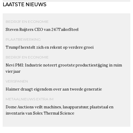
LAATSTE NIEUWS
BEDRIJF EN ECONOMIE
Steven Ruijters CEO van 247TailorSteel
PLAATBEWERKING
Trumpf herstelt zich en rekent op verdere groei
BEDRIJF EN ECONOMIE
Nevi PMI: Industrie noteert grootste productiestijging in ruim
vier jaar
VERSPANEN
Haimer draagt eigendom over aan tweede generatie
METAALNIEUWS EXTRA IM
Dome Auctions veilt machines, lasapparatuur, plaatstaal en
inventaris van Solex Thermal Science