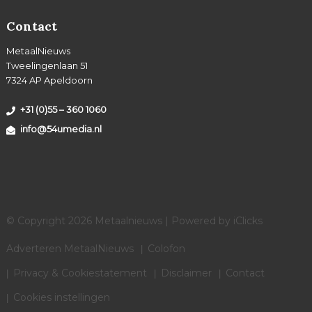
Contact
MetaalNieuws
Tweelingenlaan 51
7324 AP Apeldoorn
+31 (0)55 – 360 1060
info@54umedia.nl
© Copyright 2026 Metaalnieuws | Powered by
iClicks
Adverteren MetaalNieuws
Colofon
Privacy & Cookiestatement
Disclaimer
Contact
Cookies instellingen