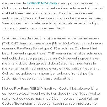
mensen van de
HollandCNC-Group
lossen problemen snel op.
Ook voor onderhoud van ons bestaande machinepark kunnen wij
makkelijk een beroep op hen doen. Daar hebben we veel
vertrouwen in. Ze doen hier veel onderhoud en reparatieklussen.
Vaak kunnen ze ons telefonisch helpen en als het echt nodig is,
zijn ze er meestal zelfs binnen een dag.”
Jatecmachines (Jan Lemmens) is leverancier van onder andere
(TMT) CNC draaimachines en de (Mylas) Multi-Tasking machine en
uiteraard Ray-Feng Swiss-type CNC machines. Ook levert het
bedrijf bewerkingscentra van TMT. Hiervan zijn er al verschillende
verkocht, die dagelijks produceren. Ook bewerkingscentra van
met merk Lk worden geleverd door Jatecmachines. Van alle
merken zijn er al machines geleverd en geplaatst in Nederland.
Ook op het gebied van slijpen (centerloos of rondslijpen) is
Jatecmachines een prima aanspreekpartner.
Met de Ray-Feng RSB 20Y heeft van Gestel Metaalbewerking
opnieuw gekozen voor kwaliteit en degelijkheid. “Ik durf wel te
stellen dat ook deze machines 15 jaar mee gaan”, zegt Wil van
Gestel. “Bovendien is het ook prijstechnisch een interessante