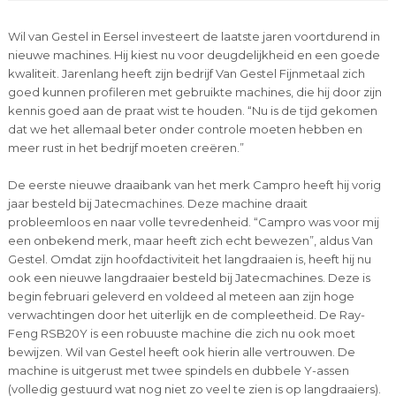
Wil van Gestel in Eersel investeert de laatste jaren voortdurend in
nieuwe machines. Hij kiest nu voor deugdelijkheid en een goede
kwaliteit. Jarenlang heeft zijn bedrijf Van Gestel Fijnmetaal zich
goed kunnen profileren met gebruikte machines, die hij door zijn
kennis goed aan de praat wist te houden. “Nu is de tijd gekomen
dat we het allemaal beter onder controle moeten hebben en
meer rust in het bedrijf moeten creëren.”
De eerste nieuwe draaibank van het merk Campro heeft hij vorig
jaar besteld bij Jatecmachines. Deze machine draait
probleemloos en naar volle tevredenheid. “Campro was voor mij
een onbekend merk, maar heeft zich echt bewezen”, aldus Van
Gestel. Omdat zijn hoofdactiviteit het langdraaien is, heeft hij nu
ook een nieuwe langdraaier besteld bij Jatecmachines. Deze is
begin februari geleverd en voldeed al meteen aan zijn hoge
verwachtingen door het uiterlijk en de compleetheid. De Ray-
Feng RSB20Y is een robuuste machine die zich nu ook moet
bewijzen. Wil van Gestel heeft ook hierin alle vertrouwen. De
machine is uitgerust met twee spindels en dubbele Y-assen
(volledig gestuurd wat nog niet zo veel te zien is op langdraaiers).