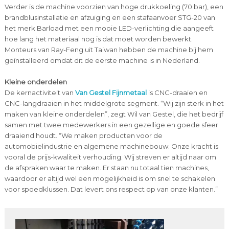
Verder is de machine voorzien van hoge drukkoeling (70 bar), een
brandblusinstallatie en afzuiging en een stafaanvoer STG-20 van
het merk Barload met een mooie LED-verlichting die aangeeft
hoe lang het materiaal nog is dat moet worden bewerkt.
Monteurs van Ray-Feng uit Taiwan hebben de machine bij hem
geïnstalleerd omdat dit de eerste machine is in Nederland.
Kleine onderdelen
De kernactiviteit van
Van Gestel Fijnmetaal
is CNC-draaien en
CNC-langdraaien in het middelgrote segment. “Wij zijn sterk in het
maken van kleine onderdelen”, zegt Wil van Gestel, die het bedrijf
samen met twee medewerkers in een gezellige en goede sfeer
draaiend houdt. “We maken producten voor de
automobielindustrie en algemene machinebouw. Onze kracht is
vooral de prijs-kwaliteit verhouding. Wij streven er altijd naar om
de afspraken waar te maken. Er staan nu totaal tien machines,
waardoor er altijd wel een mogelijkheid is om snel te schakelen
voor spoedklussen. Dat levert ons respect op van onze klanten.”