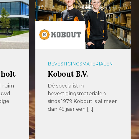
ALEN
METAALBEWERKING
KS Parts and
Components
en
KS Parts and Components is
al meer
specialist in hoogwaardige
staalbewerking voor
projectmatige
toepassingen. U kunt bij […]