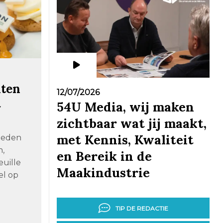
hten
12/07/2026
t
54U Media, wij maken
zichtbaar wat jij maakt,
met Kennis, Kwaliteit
eleden
n,
en Bereik in de
uille
Maakindustrie
el op
TIP DE REDACTIE