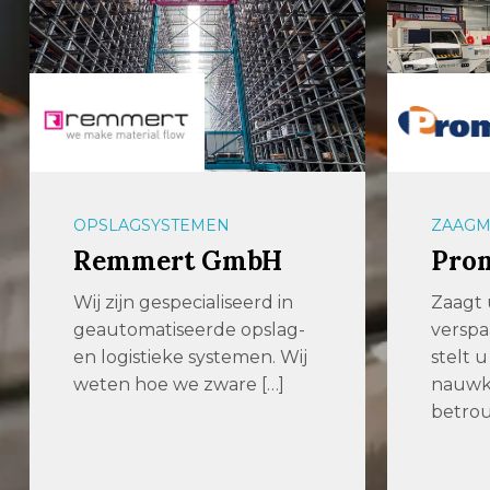
ZAAGMACHINES
PLAAT
Promatt
Assi
Zaagt u moeilijk
Assink 
verspaanbaar materiaal of
een e
stelt u hoge eisen aan
adres
nauwkeurigheid,
metaa
betrouwbaarheid en […]