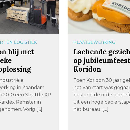
T EN LOGISTIEK
PLAATBEWERKING
n blij met
Lachende gezic
ieke
op jubileumfees
oplossing
Koridon
ndustriële
Toen Koridon 30 jaar g
erking in Zaandam
net van start was gegaa
in 2010 een Shuttle XP
bestond de orderportefe
Kardex Remstar in
uit een hoge papierstap
genomen. Vorig […]
het bureau. […]