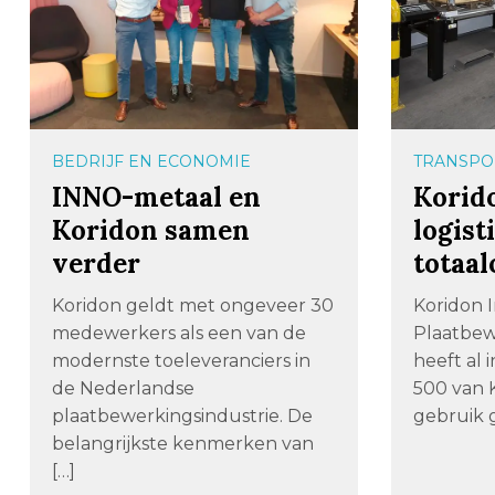
BEDRIJF EN ECONOMIE
TRANSPOR
INNO-metaal en
Korido
Koridon samen
logist
verder
totaal
Koridon geldt met ongeveer 30
Koridon I
medewerkers als een van de
Plaatbew
modernste toeleveranciers in
heeft al 
de Nederlandse
500 van 
plaatbewerkingsindustrie. De
gebruik 
belangrijkste kenmerken van
[…]