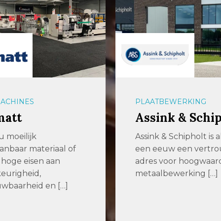
BEWERKING
BEVESTIGINGSMATERI
nk & Schipholt
Kobout B.V.
& Schipholt is al ruim
Dé specialist in
euw een vertrouwd
bevestigingsmaterial
 voor hoogwaardige
sinds 1979 Kobout is 
lbewerking […]
dan 45 jaar een […]