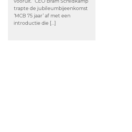
vooruit.” CEO Bram Schildkamp
trapte de jubileumbijeenkomst
‘MCB 75 jaar’ af met een
introductie die […]