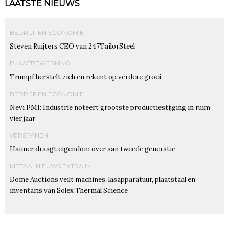
LAATSTE NIEUWS
BEDRIJF EN ECONOMIE
Steven Ruijters CEO van 247TailorSteel
PLAATBEWERKING
Trumpf herstelt zich en rekent op verdere groei
BEDRIJF EN ECONOMIE
Nevi PMI: Industrie noteert grootste productiestijging in ruim
vier jaar
VERSPANEN
Haimer draagt eigendom over aan tweede generatie
METAALNIEUWS EXTRA IM
Dome Auctions veilt machines, lasapparatuur, plaatstaal en
inventaris van Solex Thermal Science