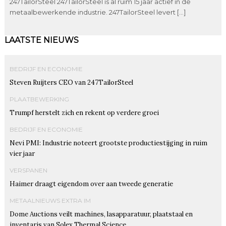
247TailorSteel 247TailorSteel is al ruim 15 jaar actief in de
metaalbewerkende industrie. 247TailorSteel levert […]
LAATSTE NIEUWS
BEDRIJF EN ECONOMIE
Steven Ruijters CEO van 247TailorSteel
PLAATBEWERKING
Trumpf herstelt zich en rekent op verdere groei
BEDRIJF EN ECONOMIE
Nevi PMI: Industrie noteert grootste productiestijging in ruim
vier jaar
VERSPANEN
Haimer draagt eigendom over aan tweede generatie
METAALNIEUWS EXTRA IM
Dome Auctions veilt machines, lasapparatuur, plaatstaal en
inventaris van Solex Thermal Science