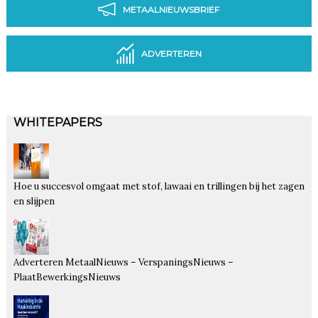
METAALNIEUWSBRIEF
ADVERTEREN
WHITEPAPERS
Hoe u succesvol omgaat met stof, lawaai en trillingen bij het zagen
en slijpen
Adverteren MetaalNieuws – VerspaningsNieuws –
PlaatBewerkingsNieuws