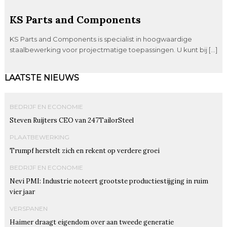
KS Parts and Components
KS Parts and Components is specialist in hoogwaardige
staalbewerking voor projectmatige toepassingen. U kunt bij […]
LAATSTE NIEUWS
BEDRIJF EN ECONOMIE
Steven Ruijters CEO van 247TailorSteel
PLAATBEWERKING
Trumpf herstelt zich en rekent op verdere groei
BEDRIJF EN ECONOMIE
Nevi PMI: Industrie noteert grootste productiestijging in ruim
vier jaar
VERSPANEN
Haimer draagt eigendom over aan tweede generatie