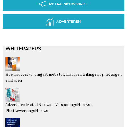
METAALNIEUWSBRIEF
ADVERTEREN
WHITEPAPERS
Hoe u succesvol omgaat met stof, lawaai en trillingen bij het zagen
en slijpen
Adverteren MetaalNieuws – VerspaningsNieuws –
PlaatBewerkingsNieuws