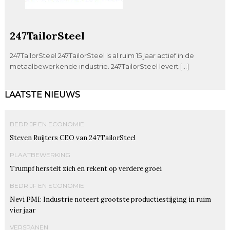
247TailorSteel
247TailorSteel 247TailorSteel is al ruim 15 jaar actief in de
metaalbewerkende industrie. 247TailorSteel levert […]
LAATSTE NIEUWS
BEDRIJF EN ECONOMIE
Steven Ruijters CEO van 247TailorSteel
PLAATBEWERKING
Trumpf herstelt zich en rekent op verdere groei
BEDRIJF EN ECONOMIE
Nevi PMI: Industrie noteert grootste productiestijging in ruim
vier jaar
VERSPANEN