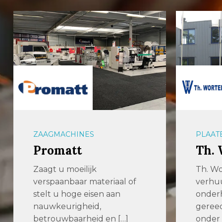
ZAAGMACHINES
PLAAT
Promatt
Th. 
Zaagt u moeilijk
Th. Wo
verspaanbaar materiaal of
verhuu
stelt u hoge eisen aan
onder
nauwkeurigheid,
geree
betrouwbaarheid en […]
onder