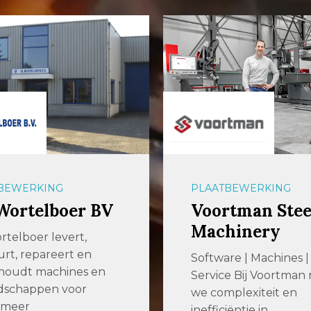
BEWERKING
PLAATBEWERKING
Wortelboer BV
Voortman Stee
Machinery
rtelboer levert,
rt, repareert en
Software | Machines |
houdt machines en
Service Bij Voortma
dschappen voor
we complexiteit en
 meer
inefficiëntie in