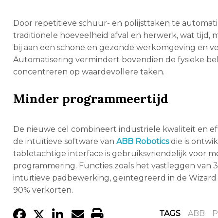
Door repetitieve schuur- en polijsttaken te automat
traditionele hoeveelheid afval en herwerk, wat tijd,
bij aan een schone en gezonde werkomgeving en verb
Automatisering vermindert bovendien de fysieke bela
concentreren op waardevollere taken.
Minder programmeertijd
De nieuwe cel combineert industriele kwaliteit en 
de intuïtieve software van
ABB Robotics
die is ontwi
tabletachtige interface is gebruiksvriendelijk voor
programmering. Functies zoals het vastleggen van 
intuïtieve padbewerking, geïntegreerd in de Wiza
90% verkorten.
TAGS
ABB
P