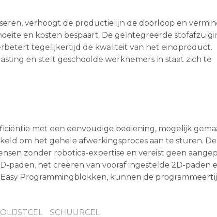
iseren, verhoogt de productielijn de doorloop en vermi
 moeite en kosten bespaart. De geïntegreerde stofafzuig
etert tegelijkertijd de kwaliteit van het eindproduct.
sting en stelt geschoolde werknemers in staat zich te
efficiëntie met een eenvoudige bediening, mogelijk gema
kkeld om het gehele afwerkingsproces aan te sturen. De
 mensen zonder robotica-expertise en vereist geen aange
3D-paden, het creëren van vooraf ingestelde 2D-paden 
rd Easy Programmingblokken, kunnen de programmeerti
OLIJSTCEL
SCHUURCEL