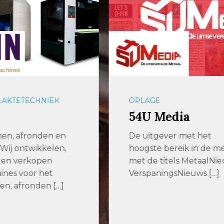
E
BEVESTIGINGSMATERI
 Media
Kobout B.V.
gever met het
Dé specialist in
e bereik in de metaal
bevestigingsmaterial
 titels MetaalNieuws,
sinds 1979 Kobout is 
ningsNieuws […]
dan 45 jaar een […]