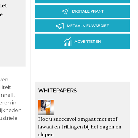
met
DIGITALE KRANT
e.
METAALNIEUWSBRIEF
ADVERTEREN
jven
iteit
WHITEPAPERS
nnell,
eren in
lijkheden
striële
Hoe u succesvol omgaat met stof,
lawaai en trillingen bij het zagen en
slijpen