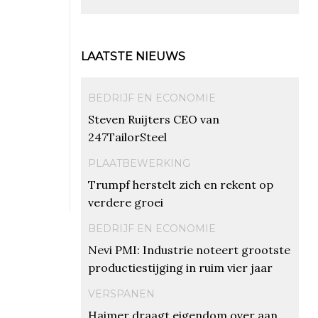
LAATSTE NIEUWS
BEDRIJF EN ECONOMIE
Steven Ruijters CEO van
247TailorSteel
PLAATBEWERKING
Trumpf herstelt zich en rekent op
verdere groei
BEDRIJF EN ECONOMIE
Nevi PMI: Industrie noteert grootste
productiestijging in ruim vier jaar
VERSPANEN
Haimer draagt eigendom over aan