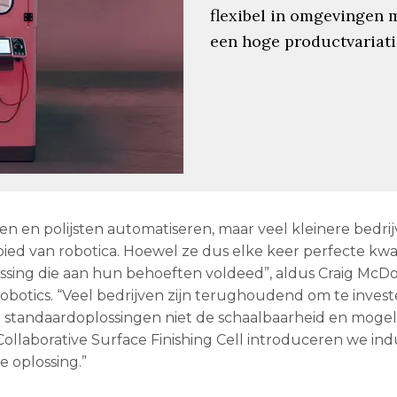
flexibel in omgevingen 
een hoge productvariati
en en polijsten automatiseren, maar veel kleinere bedri
ied van robotica. Hoewel ze dus elke keer perfecte kwal
sing die aan hun behoeften voldeed”, aldus Craig McDo
obotics. “Veel bedrijven zijn terughoudend om te invest
l standaardoplossingen niet de schaalbaarheid en moge
llaborative Surface Finishing Cell introduceren we indu
e oplossing.”