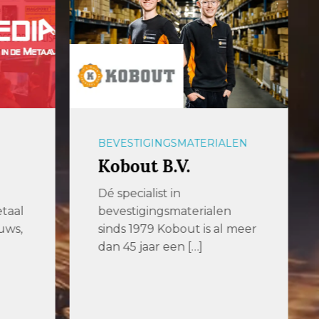
ALEN
PLAATBEWERKING
GICOM
Metaalbewerking
en
IJzersterk vakmanschap op
al meer
maat. GICOM is een
veelzijdig
metaalbewerkingsbedrijf
met een uitgebreid
assortiment plaatwerk […]