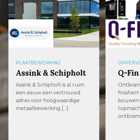
OPPERVLAKTETECHNIEK
OPLAG
Q-Fin
54U
Ontbramen, afronden en
De uit
finishen! Wij ontwikkelen,
hoogst
bouwen en verkopen
met de
topmachines voor het
Verspa
ontbramen, afronden […]