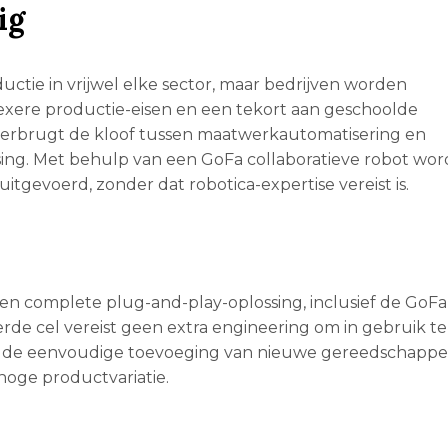
ig
uctie in vrijwel elke sector, maar bedrijven worden
xere productie-eisen en een tekort aan geschoolde
verbrugt de kloof tussen maatwerkautomatisering en
sing. Met behulp van een GoFa collaboratieve robot wor
gevoerd, zonder dat robotica-expertise vereist is.
 een complete plug-and-play-oplossing, inclusief de GoF
erde cel vereist geen extra engineering om in gebruik t
j de eenvoudige toevoeging van nieuwe gereedschapp
 hoge productvariatie.