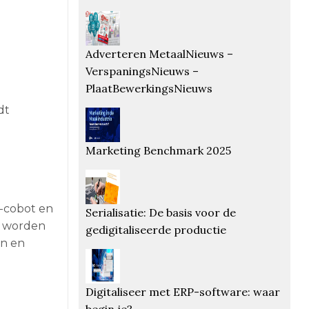
Adverteren MetaalNieuws –
VerspaningsNieuws –
PlaatBewerkingsNieuws
dt
Marketing Benchmark 2025
a-cobot en
Serialisatie: De basis voor de
e worden
gedigitaliseerde productie
en en
Digitaliseer met ERP-software: waar
begin je?