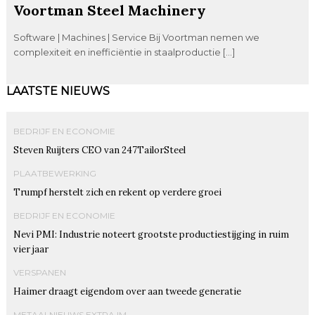
Voortman Steel Machinery
Software | Machines | Service Bij Voortman nemen we
complexiteit en inefficiëntie in staalproductie […]
LAATSTE NIEUWS
BEDRIJF EN ECONOMIE
Steven Ruijters CEO van 247TailorSteel
PLAATBEWERKING
Trumpf herstelt zich en rekent op verdere groei
BEDRIJF EN ECONOMIE
Nevi PMI: Industrie noteert grootste productiestijging in ruim
vier jaar
VERSPANEN
Haimer draagt eigendom over aan tweede generatie
METAALNIEUWS EXTRA IM