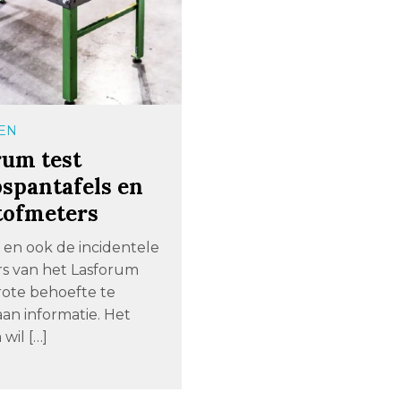
EN
rum test
spantafels en
tofmeters
 en ook de incidentele
s van het Lasforum
rote behoefte te
an informatie. Het
wil […]