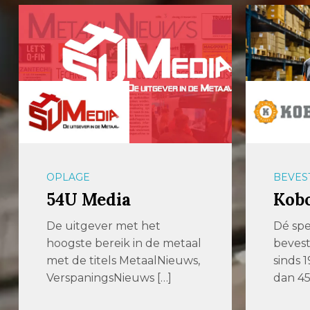
OPLAGE
BEVES
54U Media
Kobo
De uitgever met het
Dé spec
hoogste bereik in de metaal
bevest
met de titels MetaalNieuws,
sinds 
VerspaningsNieuws […]
dan 45