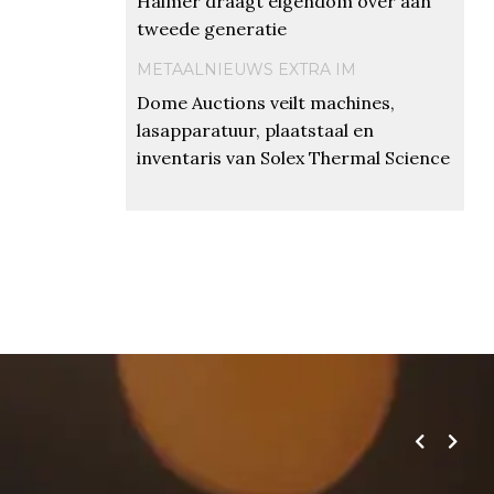
Haimer draagt eigendom over aan
tweede generatie
METAALNIEUWS EXTRA IM
Dome Auctions veilt machines,
lasapparatuur, plaatstaal en
inventaris van Solex Thermal Science