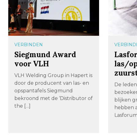
VERBINDEN
VERBIND
Siegmund Award
Lasfo
voor VLH
las/op
zuurs
VLH Welding Group in Hapert is
door de producent van las- en
De leden
opspantafels Siegmund
bezoeker
bekroond met de ‘Distributor of
blijken g
the […]
hebben a
Lasforum 