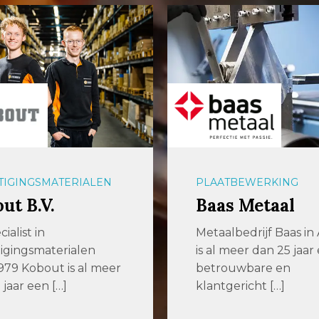
TIGINGSMATERIALEN
PLAATBEWERKING
ut B.V.
Baas Metaal
ialist in
Metaalbedrijf Baas in
igingsmaterialen
is al meer dan 25 jaar
1979 Kobout is al meer
betrouwbare en
 jaar een […]
klantgericht […]