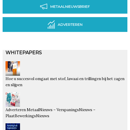
METAALNIEUWSBRIEF
ADVERTEREN
WHITEPAPERS
Hoe u succesvol omgaat met stof, lawaai en trillingen bij het zagen
en slijpen
Adverteren MetaalNieuws – VerspaningsNieuws –
PlaatBewerkingsNieuws