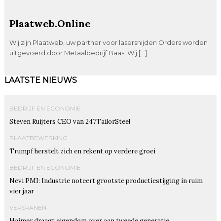
Plaatweb.Online
Wij zijn Plaatweb, uw partner voor lasersnijden Orders worden
uitgevoerd door Metaalbedrijf Baas. Wij […]
LAATSTE NIEUWS
BEDRIJF EN ECONOMIE
Steven Ruijters CEO van 247TailorSteel
PLAATBEWERKING
Trumpf herstelt zich en rekent op verdere groei
BEDRIJF EN ECONOMIE
Nevi PMI: Industrie noteert grootste productiestijging in ruim
vier jaar
VERSPANEN
Haimer draagt eigendom over aan tweede generatie