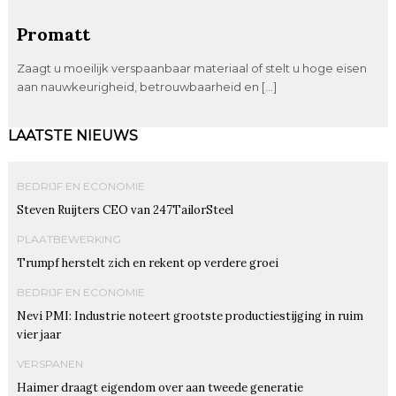
Promatt
Zaagt u moeilijk verspaanbaar materiaal of stelt u hoge eisen
aan nauwkeurigheid, betrouwbaarheid en […]
LAATSTE NIEUWS
BEDRIJF EN ECONOMIE
Steven Ruijters CEO van 247TailorSteel
PLAATBEWERKING
Trumpf herstelt zich en rekent op verdere groei
BEDRIJF EN ECONOMIE
Nevi PMI: Industrie noteert grootste productiestijging in ruim
vier jaar
VERSPANEN
Haimer draagt eigendom over aan tweede generatie