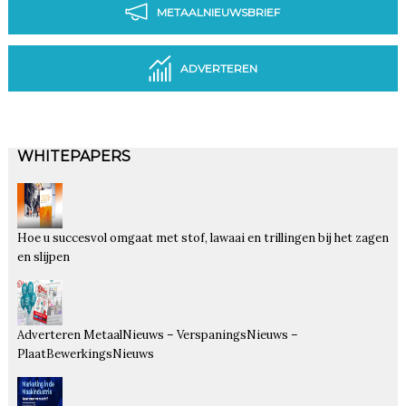
METAALNIEUWSBRIEF
ADVERTEREN
WHITEPAPERS
Hoe u succesvol omgaat met stof, lawaai en trillingen bij het zagen
en slijpen
Adverteren MetaalNieuws – VerspaningsNieuws –
PlaatBewerkingsNieuws