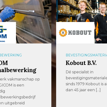
BEWERKING
BEVESTIGINGSMATERI
OM
Kobout B.V.
aalbewerking
Dé specialist in
bevestigingsmaterial
terk vakmanschap op
sinds 1979 Kobout is 
GICOM is een
dan 45 jaar een […]
dig
bewerkingsbedrijf
n uitgebreid