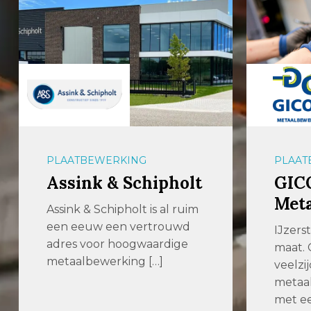
PLAATBEWERKING
PLAAT
Assink & Schipholt
GIC
Met
Assink & Schipholt is al ruim
een eeuw een vertrouwd
IJzers
adres voor hoogwaardige
maat. 
metaalbewerking […]
veelzij
metaal
met ee