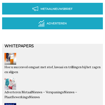
METAALNIEUWSBRIEF
ADVERTEREN
WHITEPAPERS
Hoe u succesvol omgaat met stof, lawaai en trillingen bij het zagen
en slijpen
Adverteren MetaalNieuws – VerspaningsNieuws –
PlaatBewerkingsNieuws