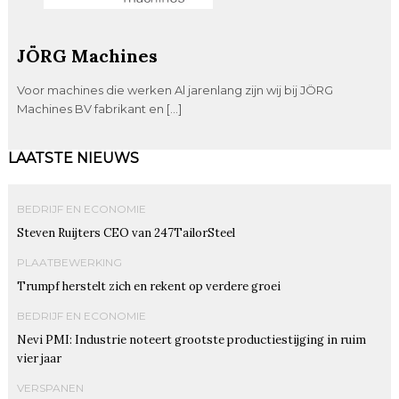
JÖRG Machines
Voor machines die werken Al jarenlang zijn wij bij JÖRG
Machines BV fabrikant en […]
LAATSTE NIEUWS
BEDRIJF EN ECONOMIE
Steven Ruijters CEO van 247TailorSteel
PLAATBEWERKING
Trumpf herstelt zich en rekent op verdere groei
BEDRIJF EN ECONOMIE
Nevi PMI: Industrie noteert grootste productiestijging in ruim
vier jaar
VERSPANEN