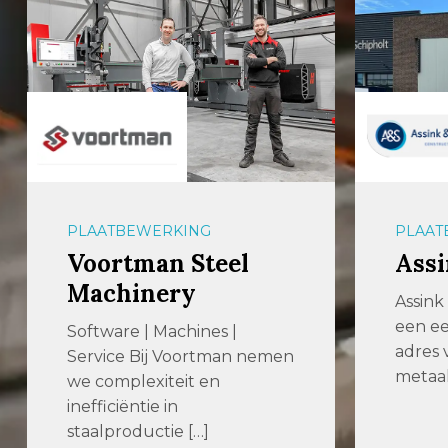
PLAATBEWERKING
PLAAT
Voortman Steel
Assi
Machinery
Assink 
een e
Software | Machines |
adres
Service Bij Voortman nemen
metaa
we complexiteit en
inefficiëntie in
staalproductie […]