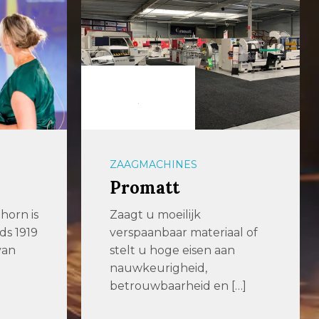
ZAAGMACHINES
Promatt
horn is
Zaagt u moeilijk
nds 1919
verspaanbaar materiaal of
van
stelt u hoge eisen aan
nauwkeurigheid,
betrouwbaarheid en […]