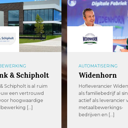
BEWERKING
AUTOMATISERING
nk & Schipholt
Widenhorn
& Schipholt is al ruim
Hofleverancier Widen
euw een vertrouwd
als familiebedrijf al si
 voor hoogwaardige
actief als leverancier 
lbewerking […]
metaalbewerkings-
bedrijven en […]