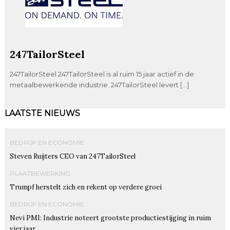
247TailorSteel
247TailorSteel 247TailorSteel is al ruim 15 jaar actief in de
metaalbewerkende industrie. 247TailorSteel levert […]
LAATSTE NIEUWS
BEDRIJF EN ECONOMIE
Steven Ruijters CEO van 247TailorSteel
PLAATBEWERKING
Trumpf herstelt zich en rekent op verdere groei
BEDRIJF EN ECONOMIE
Nevi PMI: Industrie noteert grootste productiestijging in ruim
vier jaar