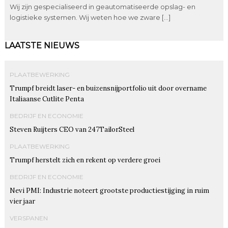
Wij zijn gespecialiseerd in geautomatiseerde opslag- en
logistieke systemen. Wij weten hoe we zware […]
LAATSTE NIEUWS
PLAATBEWERKING
Trumpf breidt laser- en buizensnijportfolio uit door overname
Italiaanse Cutlite Penta
BEDRIJF EN ECONOMIE
Steven Ruijters CEO van 247TailorSteel
PLAATBEWERKING
Trumpf herstelt zich en rekent op verdere groei
BEDRIJF EN ECONOMIE
Nevi PMI: Industrie noteert grootste productiestijging in ruim
vier jaar
VERSPANEN