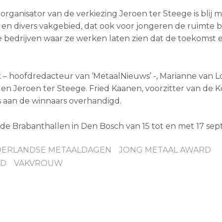
ganisator van de verkiezing Jeroen ter Steege is blij 
 en divers vakgebied, dat ook voor jongeren de ruimte b
de bedrijven waar ze werken laten zien dat de toekomst er
k – hoofdredacteur van ‘MetaalNieuws’ -, Marianne van 
n Jeroen ter Steege. Fried Kaanen, voorzitter van de K
s aan de winnaars overhandigd.
 Brabanthallen in Den Bosch van 15 tot en met 17 sep
DERLANDSE METAALDAGEN
JONG METAAL AWARD
RD
VAKVROUW