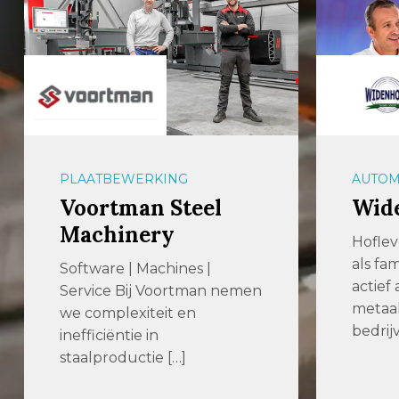
PLAATBEWERKING
AUTOM
Voortman Steel
Wid
Machinery
Hoflev
als fam
Software | Machines |
actief 
Service Bij Voortman nemen
metaa
we complexiteit en
bedrij
inefficiëntie in
staalproductie […]