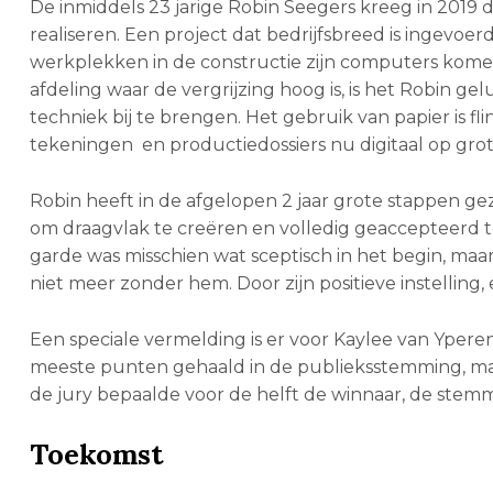
De inmiddels 23 jarige Robin Seegers kreeg in 2019
realiseren. Een project dat bedrijfsbreed is ingevoe
werkplekken in de constructie zijn computers kome
afdeling waar de vergrijzing hoog is, is het Robin g
techniek bij te brengen. Het gebruik van papier is
tekeningen en productiedossiers nu digitaal op gro
Robin heeft in de afgelopen 2 jaar grote stappen gez
om draagvlak te creëren en volledig geaccepteerd t
garde was misschien wat sceptisch in het begin, ma
niet meer zonder hem. Door zijn positieve instelling
Een speciale vermelding is er voor Kaylee van Yper
meeste punten gehaald in de publieksstemming, maar
de jury bepaalde voor de helft de winnaar, de stem
Toekomst