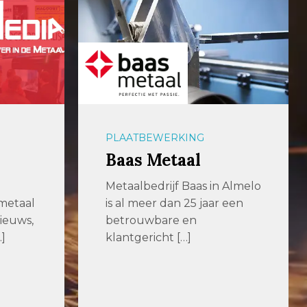
PLAATBEWERKING
Baas Metaal
Metaalbedrijf Baas in Almelo
 metaal
is al meer dan 25 jaar een
ieuws,
betrouwbare en
]
klantgericht […]