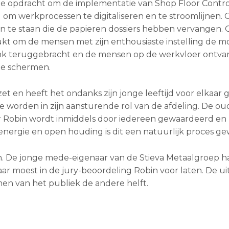
 de opdracht om de implementatie van Shop Floor Contro
rd om werkprocessen te digitaliseren en te stroomlijnen.
n te staan die de papieren dossiers hebben vervangen.
elukt om de mensen met zijn enthousiaste instelling de 
 flink teruggebracht en de mensen op de werkvloer ont
te schermen.
et en heeft het ondanks zijn jonge leeftijd voor elkaar
e worden in zijn aansturende rol van de afdeling. De ou
ar Robin wordt inmiddels door iedereen gewaardeerd en 
, energie en open houding is dit een natuurlijk proces ge
en. De jonge mede-eigenaar van de Stieva Metaalgroep h
 moest in de jury-beoordeling Robin voor laten. De ui
men van het publiek de andere helft.