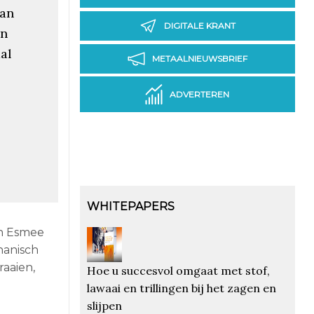
van
DIGITALE KRANT
an
al
METAALNIEUWSBRIEF
ADVERTEREN
WHITEPAPERS
en Esmee
chanisch
aaien,
Hoe u succesvol omgaat met stof,
lawaai en trillingen bij het zagen en
slijpen