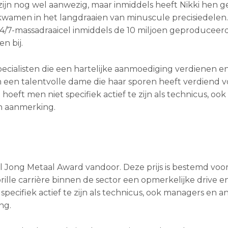
zijn nog wel aanwezig, maar inmiddels heeft Nikki hen g
bekwamen in het langdraaien van minuscule precisiedelen
24/7-massadraaicel inmiddels de 10 miljoen geproduceer
n bij.
ecialisten die een hartelijke aanmoediging verdienen e
om een talentvolle dame die haar sporen heeft verdiend 
hoeft men niet specifiek actief te zijn als technicus, o
n aanmerking.
tel Jong Metaal Award vandoor. Deze prijs is bestemd voo
ille carrière binnen de sector een opmerkelijke drive e
pecifiek actief te zijn als technicus, ook managers en a
ng.