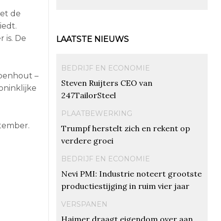
met de
iedt.
 is. De
LAATSTE NIEUWS
BEDRIJF EN ECONOMIE
Loenhout –
Steven Ruijters CEO van
oninklijke
247TailorSteel
PLAATBEWERKING
tember.
Trumpf herstelt zich en rekent op
verdere groei
BEDRIJF EN ECONOMIE
Nevi PMI: Industrie noteert grootste
productiestijging in ruim vier jaar
VERSPANEN
Haimer draagt eigendom over aan