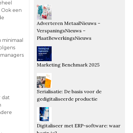
eheel
. Ook een
de
Adverteren MetaalNieuws –
VerspaningsNieuws –
PlaatBewerkingsNieuws
n minimaal
volgens
ok managers
Marketing Benchmark 2025
Serialisatie: De basis voor de
r dat
gedigitaliseerde productie
n
ndere
Digitaliseer met ERP-software: waar
begin je?