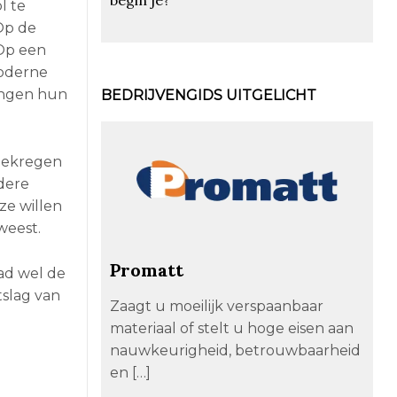
l te
 Op de
 Op een
moderne
vangen hun
BEDRIJVENGIDS UITGELICHT
 gekregen
dere
ze willen
weest.
Promatt
ad wel de
tslag van
Zaagt u moeilijk verspaanbaar
materiaal of stelt u hoge eisen aan
nauwkeurigheid, betrouwbaarheid
en […]