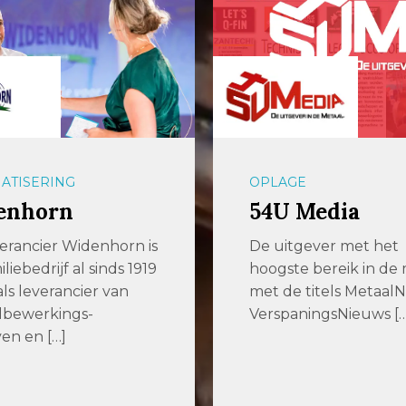
ATISERING
OPLAGE
enhorn
54U Media
erancier Widenhorn is
De uitgever met het
iliebedrijf al sinds 1919
hoogste bereik in de
als leverancier van
met de titels MetaalN
lbewerkings-
VerspaningsNieuws […
ven en […]