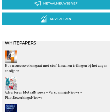
METAALNIEUWSBRIEF
ADVERTEREN
WHITEPAPERS
Hoe u succesvol omgaat met stof, lawaai en trillingen bij het zagen
en slijpen
Adverteren MetaalNieuws – VerspaningsNieuws –
PlaatBewerkingsNieuws