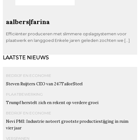
aalbers|farina
Efficiënter produceren met slimmere opslagsystemen voor
plaatwerk en langgoed Enkele jaren geleden zochten we […]
LAATSTE NIEUWS
BEDRIJF EN ECONOMIE
Steven Ruijters CEO van 247TailorSteel
PLAATBEWERKING
Trumpf herstelt zich en rekent op verdere groei
BEDRIJF EN ECONOMIE
Nevi PMI: Industrie noteert grootste productiestijging in ruim
vier jaar
VERSPANEN