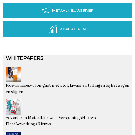
METAALNIEUWSBRIEF
ADVERTEREN
WHITEPAPERS
Hoe u succesvol omgaat met stof, lawaai en trillingen bij het zagen
en slijpen
Adverteren MetaalNieuws – VerspaningsNieuws –
PlaatBewerkingsNieuws