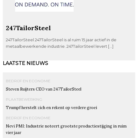
247TailorSteel
247TailorSteel 247TailorSteel is al ruim 15 jaar actief in de
metaalbewerkende industrie. 247TailorSteel levert […]
LAATSTE NIEUWS
BEDRIJF EN ECONOMIE
Steven Ruijters CEO van 247TailorSteel
PLAATBEWERKING
Trumpf herstelt zich en rekent op verdere groei
BEDRIJF EN ECONOMIE
Nevi PMI: Industrie noteert grootste productiestijging in ruim
vier jaar