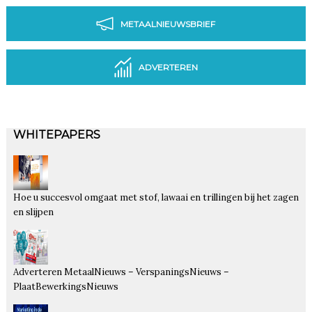
METAALNIEUWSBRIEF
ADVERTEREN
WHITEPAPERS
Hoe u succesvol omgaat met stof, lawaai en trillingen bij het zagen
en slijpen
Adverteren MetaalNieuws – VerspaningsNieuws –
PlaatBewerkingsNieuws