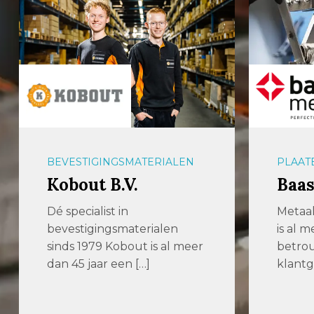
BEVESTIGINGSMATERIALEN
PLAAT
Kobout B.V.
Baas
Dé specialist in
Metaal
bevestigingsmaterialen
is al 
sinds 1979 Kobout is al meer
betro
dan 45 jaar een […]
klantg