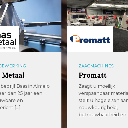
BEWERKING
ZAAGMACHINES
 Metaal
Promatt
bedrijf Baas in Almelo
Zaagt u moeilijk
meer dan 25 jaar een
verspaanbaar materia
uwbare en
stelt u hoge eisen aa
ericht […]
nauwkeurigheid,
betrouwbaarheid en 