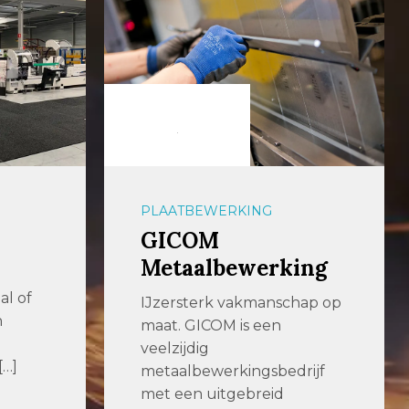
PLAATBEWERKING
GICOM
Metaalbewerking
al of
IJzersterk vakmanschap op
n
maat. GICOM is een
veelzijdig
[…]
metaalbewerkingsbedrijf
met een uitgebreid