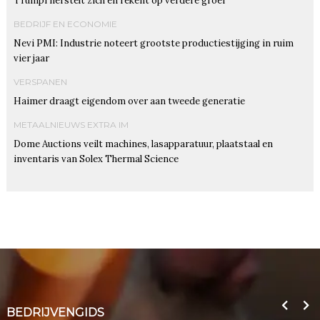
Trumpf herstelt zich en rekent op verdere groei
BEDRIJF EN ECONOMIE
Nevi PMI: Industrie noteert grootste productiestijging in ruim
vier jaar
VERSPANEN
Haimer draagt eigendom over aan tweede generatie
METAALNIEUWS EXTRA IM
Dome Auctions veilt machines, lasapparatuur, plaatstaal en
inventaris van Solex Thermal Science
BEDRIJVENGIDS