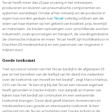
Tecair heeft meer dan 25 jaar ervaring in het ontwerpen,
produceren en leveren van pneumatische componenten en
systemen wereldwijd. Omdat al het ontwerp en de productie in
eigen huis worden gedaan, kan
Tecair
volledig voldoen aan de
eisen van haar klanten op het gebied van kwaliteit, prijs, levertijd
en materialen. Ze bieden oplossingen voor verschillende soorten
industrieën, zoals spoorwegen en transport, de voedingsindustrie,
de chemische industrie en meer. Tecair heeft zijn hoofdkantoor in
Drachten (15 medewerkers) en een jaaromzet van ongeveer 4
miljoen euro.
Goede toekomst
“Het succesvol runnen van het Tecair-bedrijf in de afgelopen 25
jaar en het bereiken van de leeftijd van 60 deed me nadenken
over de toekomst van mezelf en het bedrijf”, zegt Marco Markus,
CEO van Tecair. “Ik ben erg blij dat Tecair een nieuwe eigenaar
heeft gevonden in Dacke Industri. Hun aanpak en manier van
kijken naar het bedrijf zal continuïteit en een welvarende
toekomst brengen. Deze deal geeft klanten, leveranciers en
medewerkers een goede en interessante toekomst. Ik ben
verheugd om de Tecair-activiteiten met Dacke Industri in de