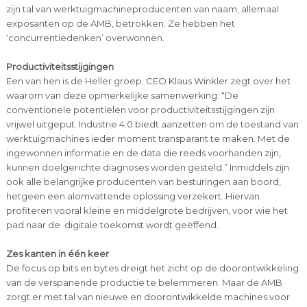
zijn tal van werktuigmachineproducenten van naam, allemaal
exposanten op de AMB, betrokken. Ze hebben het
‘concurrentiedenken’ overwonnen.
Productiviteitsstijgingen
Een van hen is de Heller groep. CEO Klaus Winkler zegt over het
waarom van deze opmerkelijke samenwerking: “De
conventionele potentiëlen voor productiviteitsstijgingen zijn
vrijwel uitgeput. Industrie 4.0 biedt aanzetten om de toestand van
werktuigmachines ieder moment transparant te maken. Met de
ingewonnen informatie en de data die reeds voorhanden zijn,
kunnen doelgerichte diagnoses worden gesteld.” Inmiddels zijn
ook alle belangrijke producenten van besturingen aan boord,
hetgeen een alomvattende oplossing verzekert. Hiervan
profiteren vooral kleine en middelgrote bedrijven, voor wie het
pad naar de digitale toekomst wordt geëffend.
Zes kanten in één keer
De focus op bits en bytes dreigt het zicht op de doorontwikkeling
van de verspanende productie te belemmeren. Maar de AMB
zorgt er met tal van nieuwe en doorontwikkelde machines voor