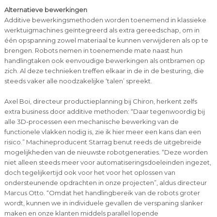
Alternatieve bewerkingen
Additive bewerkingsmethoden worden toenemend in klassieke
werktuigmachines geïntegreerd als extra gereedschap, om in
één opspanning zowel materiaal te kunnen verwijderen als op te
brengen. Robots nemen in toenemende mate naast hun
handlingtaken ook eenvoudige bewerkingen als ontbramen op
zich. Al deze technieken treffen elkaar in de in de besturing, die
steeds vaker alle noodzakelijke ‘talen’ spreekt.
Axel Boi, directeur productieplanning bij Chiron, herkent zelfs
extra business door additive methoden: “Daar tegenwoordig bij
alle 3D-processen een mechanische bewerking van de
functionele vlakken nodig is, zie ik hier meer een kans dan een
risico.” Machineproducent Starrag benut reeds de uitgebreide
mogelijkheden van de nieuwste robotgeneraties. “Deze worden
niet alleen steeds meer voor automatiseringsdoeleinden ingezet,
doch tegelijkertijd ook voor het voor het oplossen van
ondersteunende opdrachten in onze projecten”, aldus directeur
Marcus Otto. “Omdat het handlingbereik van de robots groter
wordt, kunnen we in individuele gevallen de verspaning slanker
maken en onze klanten middels parallel lopende