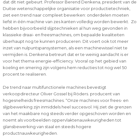
dat dit niet gebeurt. Professor Berend Denkena, president van de
Duitse wetenschappelijke organisatie voor productietechniek,
ziet een trend naar compleet bewerken: onderdelen moeten
liefst in één machine van zes kanten volledig worden bewerkt. Zo
hebben bijvoorbeeld slijptechnieken al hun weg gevonden in
klassieke draai- en freesmachines, om bepaalde kwaliteiten
überhaupt nog te kunnen produceren. Dit voert ook tot meer
inzet van nulpuntspansystemen, als een machinewissel niet te
vermijden is. Denkena betreurt dat er te weinig aandacht is er
voor het thema energie-efficiency. Vooral op het gebied van
koeling en smering zijn volgens hem reducties tot nog wel 50
procent te realiseren.
De trend naar multifunctionele machines bevestigt
verkoopdirecteur Oliver Gossel bij Röders. producent van
hogesnelheids freesmachines. “Onze machines voor frees- en
slijpbewerking zijn inmiddels heel succesvol. Hij ziet de grenzen
van het maakbare nog steeds verder opgeschoven worden en
noemt als voorbeelden oppervlaktenauwkeurigheden tot
glansbewerking van staal en steeds hogere
productnauwkeurigheden.