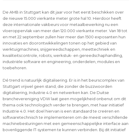
De AMB in Stuttgart kan dit jaar voor het eerst beschikken over
de nieuwe 15.000 vierkante meter grote hal 10. Hierdoor heeft
deze internationale vakbeurs voor metaalbewerking nu een
vloeroppervlak van meer dan 120.000 vierkante meter. Van 18 tot
en met 22 september zullen hier meer dan 1500 exposanten hun
innovaties en doorontwikkelingen tonen op het gebied van
werktuigmachines, snijgereedschappen, meettechniek en
kwaliteitscontrole, robots, werkstuk- en gereedschaphandling,
industriële software en engineering, onderdelen, modules en
toebehoren.
Dé trend is natuurlijk digitalisering. Er is in het beurscomplex van
Stuttgart vrijwel geen stand, die zonder de buzzwoorden
digitalisering, Industrie 4.0 en netwerken kan. De Duitse
branchevereniging VDW laat geen mogelijkheid onbenut om dit
thema ook technologisch verder te brengen, met haar initiatief
Industrie 4.0. Het doel hiervan is een standaard te creëren en
softwaretechnisch te implementeren om de meest verschillende
machinebesturingen met een gemeenschappelijke interface aan
bovenliggende IT-systemen te kunnen verbinden. Bij dit initiatief