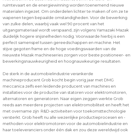
ruimtevaart en de energiewinning worden toenemend nieuwe
materialen ingezet. Om onderdelen lichter te maken of om ze te
wapenen tegen bepaalde omstandigheden. Voor de bewerking
van zulke delen, waarbij vaak wel 90 procent van het
uitgangsmateriaal wordt verspaand, zijn volgens Yamazaki Mazak
duidelijk hogere snijsnelheden nodig. Voorwaarde hierbij is een
perfect samenspel tussen gereedschappen en machine. Het
stijve gegoten frame en de hoge voedingswaarden van de
nieuwste Mazak machineseries zorgen voor beste positioneer- en
bewerkingsnauwkeurigheid en hoognauwkeurige resultaten.
De sterk in de automobielindustrie verankerde
machineproducent Grob kocht begin vorig jaar met DMG
meccanica zelfs een leidende producent van machines en
installaties voor de productie van statoren voor elektromotoren,
alternatoren en generatoren. Naar eigen zeggen werkte Grob
reeds aan meerdere projecten van elektromobiliteit en heeft het
met overname zijn R&D-activiteiten voor toekomsttechnologie
versterkt. Grob heeft nu alle wezenlijke productieprocesen en -
methoden voor elektromotoren voor de automobielindustrie en
haar toeleveranciers onder één dak en zou deze wereldwijd ook