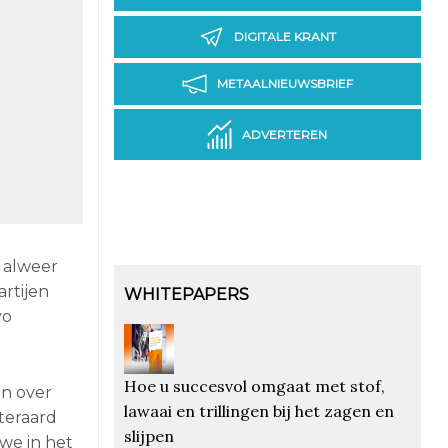
DIGITALE KRANT
METAALNIEUWSBRIEF
ADVERTEREN
 alweer
rtijen
WHITEPAPERS
yo
Hoe u succesvol omgaat met stof,
an over
lawaai en trillingen bij het zagen en
teraard
slijpen
we in het