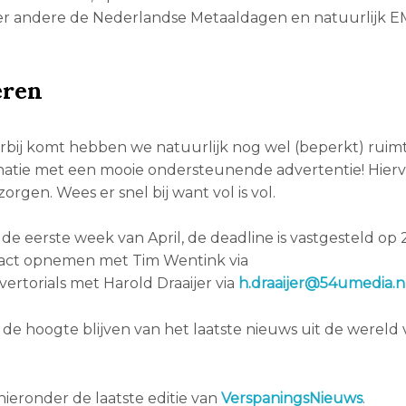
er andere de Nederlandse Metaaldagen en natuurlijk 
eren
erbij komt hebben we natuurlijk nog wel (beperkt) ruim
inatie met een mooie ondersteunende advertentie! Hier
rgen. Wees er snel bij want vol is vol.
 de eerste week van April, de deadline is vastgesteld op
tact opnemen met Tim Wentink via
vertorials met Harold Draaijer via
h.draaijer@54umedia.n
de hoogte blijven van het laatste nieuws uit de wereld
hieronder de laatste editie van
VerspaningsNieuws
.