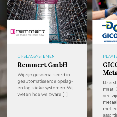
PLAATBEWERKING
METAA
GICOM
KS P
Metaalbewerking
Com
IJzersterk vakmanschap op
KS Par
maat. GICOM is een
specia
veelzijdig
staalb
metaalbewerkingsbedrijf
projec
met een uitgebreid
toepas
assortiment plaatwerk […]