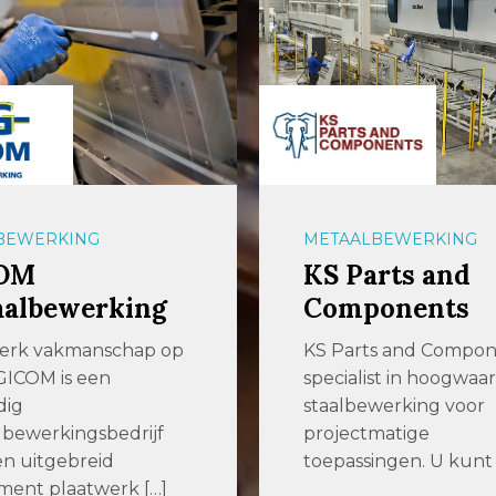
LBEWERKING
PLAATBEWERKING
arts and
Voortman Stee
ponents
Machinery
ts and Components is
Software | Machines |
list in hoogwaardige
Service Bij Voortma
ewerking voor
we complexiteit en
tmatige
inefficiëntie in
singen. U kunt bij […]
staalproductie […]