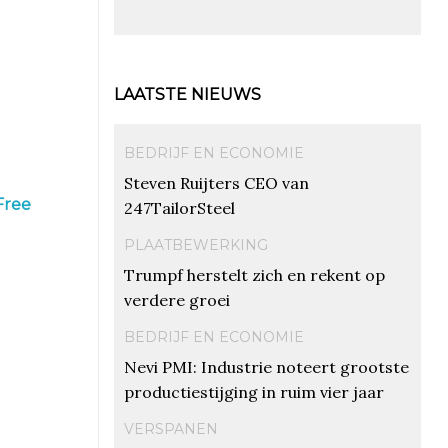
LAATSTE NIEUWS
BEDRIJF EN ECONOMIE
Steven Ruijters CEO van
Free
247TailorSteel
PLAATBEWERKING
Trumpf herstelt zich en rekent op
verdere groei
BEDRIJF EN ECONOMIE
Nevi PMI: Industrie noteert grootste
productiestijging in ruim vier jaar
VERSPANEN