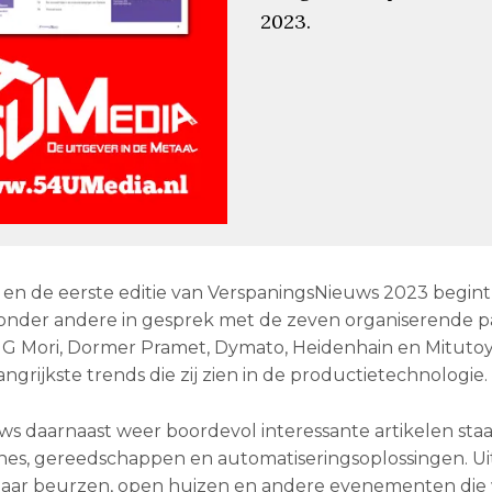
2023.
 en de eerste editie van VerspaningsNieuws 2023 begint
e onder andere in gesprek met de zeven organiserende pa
DMG Mori, Dormer Pramet, Dymato, Heidenhain en Mituto
grijkste trends die zij zien in de productietechnologie.
s daarnaast weer boordevol interessante artikelen sta
es, gereedschappen en automatiseringsoplossingen. Ui
it naar beurzen, open huizen en andere evenementen die 