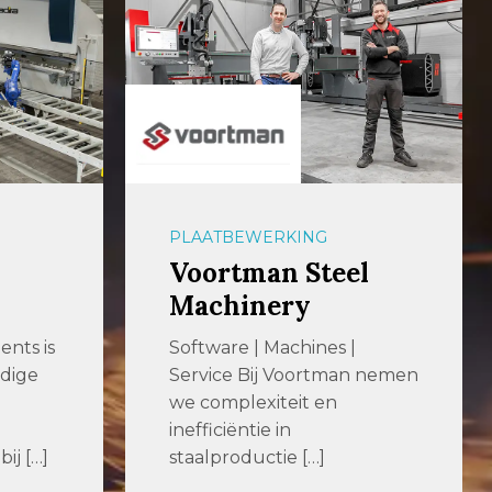
AUTOMATISERING
l
Widenhorn
Hofleverancier Widenhorn is
als familiebedrijf al sinds 1919
actief als leverancier van
n nemen
metaalbewerkings-
bedrijven en […]