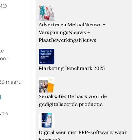
EMO
Adverteren MetaalNieuws –
VerspaningsNieuws –
PlaatBewerkingsNieuws
te
voor
Marketing Benchmark 2025
 23 maart
Serialisatie: De basis voor de
l
gedigitaliseerde productie
 van
Digitaliseer met ERP-software: waar
begin je?