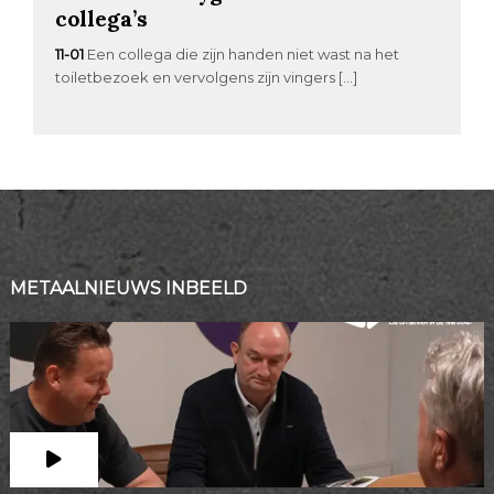
collega’s
11-01
Een collega die zijn handen niet wast na het
toiletbezoek en vervolgens zijn vingers […]
METAALNIEUWS INBEELD