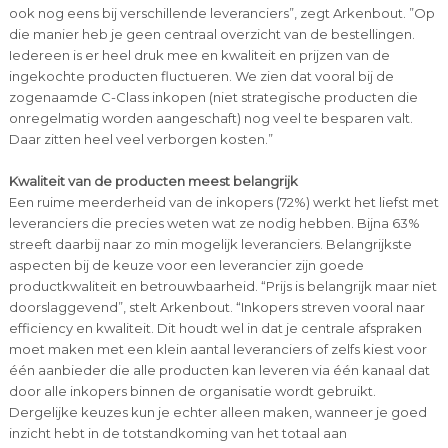
ook nog eens bij verschillende leveranciers”, zegt Arkenbout. ”Op
die manier heb je geen centraal overzicht van de bestellingen.
Iedereen is er heel druk mee en kwaliteit en prijzen van de
ingekochte producten fluctueren. We zien dat vooral bij de
zogenaamde C-Class inkopen (niet strategische producten die
onregelmatig worden aangeschaft) nog veel te besparen valt.
Daar zitten heel veel verborgen kosten.”
Kwaliteit van de producten meest belangrijk
Een ruime meerderheid van de inkopers (72%) werkt het liefst met
leveranciers die precies weten wat ze nodig hebben. Bijna 63%
streeft daarbij naar zo min mogelijk leveranciers. Belangrijkste
aspecten bij de keuze voor een leverancier zijn goede
productkwaliteit en betrouwbaarheid. “Prijs is belangrijk maar niet
doorslaggevend”, stelt Arkenbout. “Inkopers streven vooral naar
efficiency en kwaliteit. Dit houdt wel in dat je centrale afspraken
moet maken met een klein aantal leveranciers of zelfs kiest voor
één aanbieder die alle producten kan leveren via één kanaal dat
door alle inkopers binnen de organisatie wordt gebruikt.
Dergelijke keuzes kun je echter alleen maken, wanneer je goed
inzicht hebt in de totstandkoming van het totaal aan