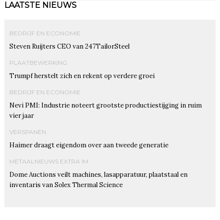
LAATSTE NIEUWS
BEDRIJF EN ECONOMIE
Steven Ruijters CEO van 247TailorSteel
PLAATBEWERKING
Trumpf herstelt zich en rekent op verdere groei
BEDRIJF EN ECONOMIE
Nevi PMI: Industrie noteert grootste productiestijging in ruim
vier jaar
VERSPANEN
Haimer draagt eigendom over aan tweede generatie
METAALNIEUWS EXTRA IM
Dome Auctions veilt machines, lasapparatuur, plaatstaal en
inventaris van Solex Thermal Science