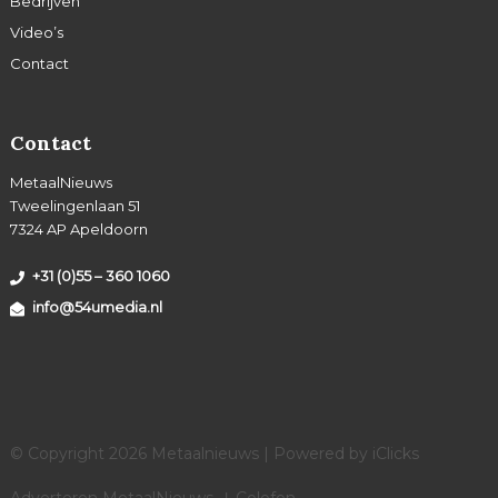
Bedrijven
Video’s
Contact
Contact
MetaalNieuws
Tweelingenlaan 51
7324 AP Apeldoorn
+31 (0)55 – 360 1060
info@54umedia.nl
© Copyright 2026 Metaalnieuws | Powered by
iClicks
Adverteren MetaalNieuws
Colofon