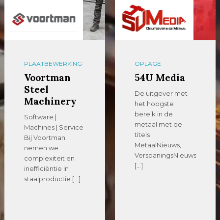
PLAATBEWERKING
OPLAGE
Voortman
54U Media
Steel
De uitgever met
Machinery
het hoogste
bereik in de
Software |
metaal met de
Machines | Service
titels
Bij Voortman
MetaalNieuws,
nemen we
VerspaningsNieuws
complexiteit en
[…]
inefficiëntie in
staalproductie […]