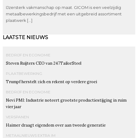
IJzersterk vakmanschap op maat. GICOM is een veelzijdig
metaalbewerkingsbedrijf met een uitgebreid assortiment
plaatwerk […]
LAATSTE NIEUWS
BEDRIJF EN ECONOMIE
Steven Ruijters CEO van 247TailorSteel
PLAATBEWERKING
Trumpf herstelt zich en rekent op verdere groei
BEDRIJF EN ECONOMIE
Nevi PMI: Industrie noteert grootste productiestijging in ruim
vier jaar
VERSPANEN
Haimer draagt eigendom over aan tweede generatie
METAALNIEUWS EXTRA IM