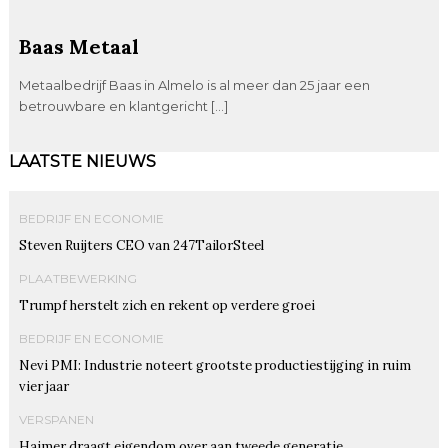
Baas Metaal
Metaalbedrijf Baas in Almelo is al meer dan 25 jaar een
betrouwbare en klantgericht […]
LAATSTE NIEUWS
BEDRIJF EN ECONOMIE
Steven Ruijters CEO van 247TailorSteel
PLAATBEWERKING
Trumpf herstelt zich en rekent op verdere groei
BEDRIJF EN ECONOMIE
Nevi PMI: Industrie noteert grootste productiestijging in ruim
vier jaar
VERSPANEN
Haimer draagt eigendom over aan tweede generatie