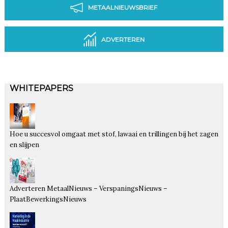
METAALNIEUWSBRIEF
ADVERTEREN
WHITEPAPERS
Hoe u succesvol omgaat met stof, lawaai en trillingen bij het zagen
en slijpen
Adverteren MetaalNieuws – VerspaningsNieuws –
PlaatBewerkingsNieuws