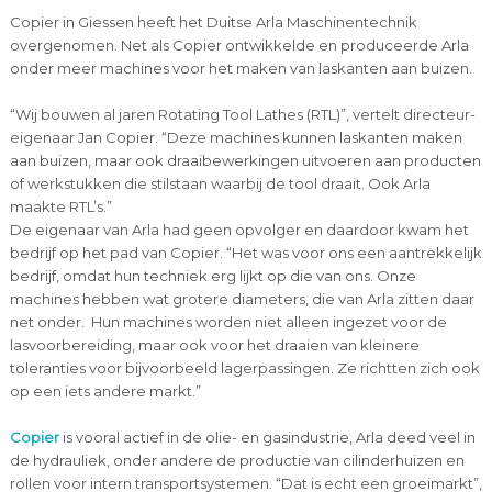
Copier in Giessen heeft het Duitse Arla Maschinentechnik
overgenomen. Net als Copier ontwikkelde en produceerde Arla
onder meer machines voor het maken van laskanten aan buizen.
“Wij bouwen al jaren Rotating Tool Lathes (RTL)”, vertelt directeur-
eigenaar Jan Copier. “Deze machines kunnen laskanten maken
aan buizen, maar ook draaibewerkingen uitvoeren aan producten
of werkstukken die stilstaan waarbij de tool draait. Ook Arla
maakte RTL’s.”
De eigenaar van Arla had geen opvolger en daardoor kwam het
bedrijf op het pad van Copier. “Het was voor ons een aantrekkelijk
bedrijf, omdat hun techniek erg lijkt op die van ons. Onze
machines hebben wat grotere diameters, die van Arla zitten daar
net onder. Hun machines worden niet alleen ingezet voor de
lasvoorbereiding, maar ook voor het draaien van kleinere
toleranties voor bijvoorbeeld lagerpassingen. Ze richtten zich ook
op een iets andere markt.”
Copier
is vooral actief in de olie- en gasindustrie, Arla deed veel in
de hydrauliek, onder andere de productie van cilinderhuizen en
rollen voor intern transportsystemen. “Dat is echt een groeimarkt”,