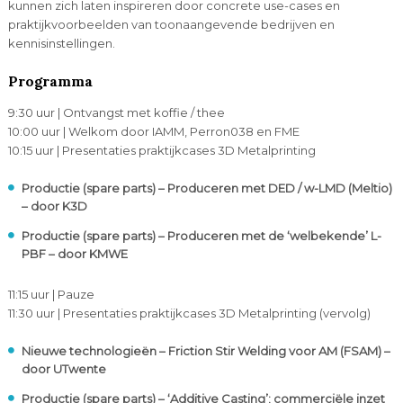
kunnen zich laten inspireren door concrete use-cases en
praktijkvoorbeelden van toonaangevende bedrijven en
kennisinstellingen.
Programma
9:30 uur | Ontvangst met koffie / thee
10:00 uur | Welkom door IAMM, Perron038 en FME
10:15 uur | Presentaties praktijkcases 3D Metalprinting
Productie (spare parts) – Produceren met DED / w-LMD (Meltio)
– door K3D
Productie (spare parts) – Produceren met de ‘welbekende’ L-
PBF – door KMWE
11:15 uur | Pauze
11:30 uur | Presentaties praktijkcases 3D Metalprinting (vervolg)
Nieuwe technologieën – Friction Stir Welding voor AM (FSAM) –
door UTwente
Productie (spare parts) – ‘Additive Casting’; commerciële inzet