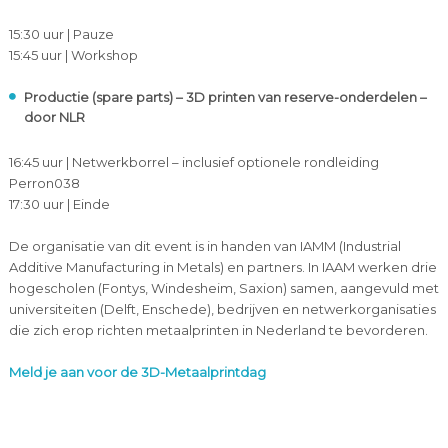
15:30 uur | Pauze
15:45 uur | Workshop
Productie (spare parts) – 3D printen van reserve-onderdelen –
door NLR
16:45 uur | Netwerkborrel – inclusief optionele rondleiding
Perron038
17:30 uur | Einde
De organisatie van dit event is in handen van IAMM (Industrial
Additive Manufacturing in Metals) en partners. In IAAM werken drie
hogescholen (Fontys, Windesheim, Saxion) samen, aangevuld met
universiteiten (Delft, Enschede), bedrijven en netwerkorganisaties
die zich erop richten metaalprinten in Nederland te bevorderen.
Meld je aan voor de 3D-Metaalprintdag