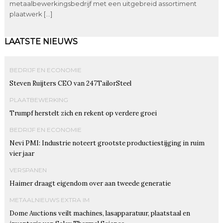
metaalbewerkingsbedrijf met een uitgebreid assortiment
plaatwerk […]
LAATSTE NIEUWS
BEDRIJF EN ECONOMIE
Steven Ruijters CEO van 247TailorSteel
PLAATBEWERKING
Trumpf herstelt zich en rekent op verdere groei
BEDRIJF EN ECONOMIE
Nevi PMI: Industrie noteert grootste productiestijging in ruim
vier jaar
VERSPANEN
Haimer draagt eigendom over aan tweede generatie
METAALNIEUWS EXTRA IM
Dome Auctions veilt machines, lasapparatuur, plaatstaal en