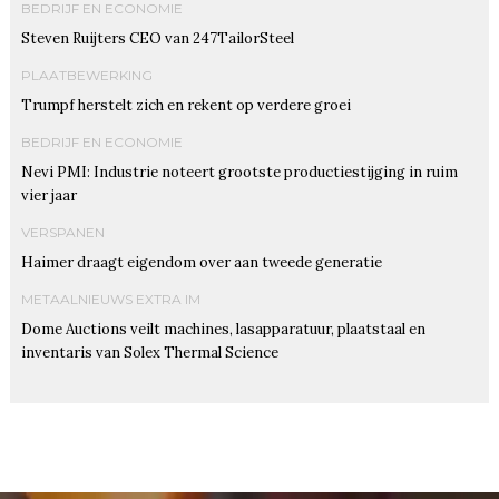
BEDRIJF EN ECONOMIE
Steven Ruijters CEO van 247TailorSteel
PLAATBEWERKING
Trumpf herstelt zich en rekent op verdere groei
BEDRIJF EN ECONOMIE
Nevi PMI: Industrie noteert grootste productiestijging in ruim
vier jaar
VERSPANEN
Haimer draagt eigendom over aan tweede generatie
METAALNIEUWS EXTRA IM
Dome Auctions veilt machines, lasapparatuur, plaatstaal en
inventaris van Solex Thermal Science