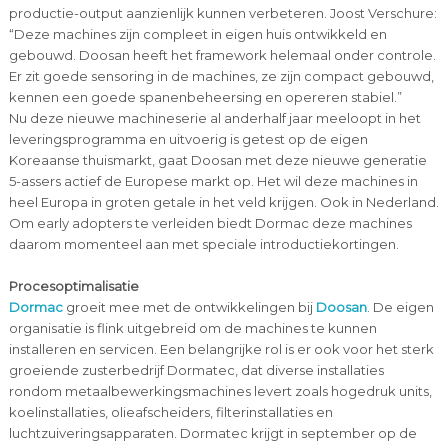
productie-output aanzienlijk kunnen verbeteren. Joost Verschure:
“Deze machines zijn compleet in eigen huis ontwikkeld en
gebouwd. Doosan heeft het framework helemaal onder controle.
Er zit goede sensoring in de machines, ze zijn compact gebouwd,
kennen een goede spanenbeheersing en opereren stabiel.”
Nu deze nieuwe machineserie al anderhalf jaar meeloopt in het
leveringsprogramma en uitvoerig is getest op de eigen
Koreaanse thuismarkt, gaat Doosan met deze nieuwe generatie
5-assers actief de Europese markt op. Het wil deze machines in
heel Europa in groten getale in het veld krijgen. Ook in Nederland.
Om early adopters te verleiden biedt Dormac deze machines
daarom momenteel aan met speciale introductiekortingen.
Procesoptimalisatie
Dormac
groeit mee met de ontwikkelingen bij
Doosan
. De eigen
organisatie is flink uitgebreid om de machines te kunnen
installeren en servicen. Een belangrijke rol is er ook voor het sterk
groeiende zusterbedrijf Dormatec, dat diverse installaties
rondom metaalbewerkingsmachines levert zoals hogedruk units,
koelinstallaties, olieafscheiders, filterinstallaties en
luchtzuiveringsapparaten. Dormatec krijgt in september op de