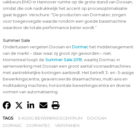
vakbeurs EMO in Hannover ruimte op de grote stand van Doosan,
omdat die ook nadrukkelijk het accent op procesoptimalisatie
gaat leggen. Verschure: “De producten van Dormatec zorgen
voor toegevoegde waarde rondom een goede basismachine
waardoor de totale performance beter wordt.”
Summer Sale
Ondertussen vergeten Doosan en
Dormac
het middensegement
van de markt – daar waar zij groot zijn geworden – niet.
Momenteel loopt de
Summer Sale 2019
, waarbij Dormac in
samenwerking met Doosan een groot aantal voorraadmachines
met aantrekkelijke kortingen aanbiedt. Het betreft 3- en -5-assige
bewerkingscentra, geavanceerde draaimachines, multi-axis en
multitasking machines, horizontale bewerkingscentra en diverse
vormen van automatisering.
TAGS
5-ASSIG BEWERKINGSCENTRUM
DOOSAN
DORMAC
DORMATEC
VERSPANEN