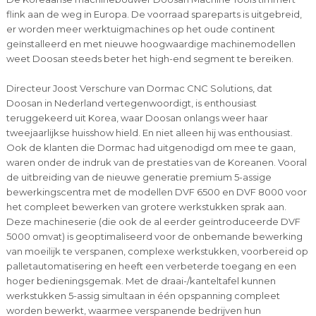
flink aan de weg in Europa. De voorraad spareparts is uitgebreid,
er worden meer werktuigmachines op het oude continent
geïnstalleerd en met nieuwe hoogwaardige machinemodellen
weet Doosan steeds beter het high-end segment te bereiken.
Directeur Joost Verschure van Dormac CNC Solutions, dat
Doosan in Nederland vertegenwoordigt, is enthousiast
teruggekeerd uit Korea, waar Doosan onlangs weer haar
tweejaarlijkse huisshow hield. En niet alleen hij was enthousiast.
Ook de klanten die Dormac had uitgenodigd om mee te gaan,
waren onder de indruk van de prestaties van de Koreanen. Vooral
de uitbreiding van de nieuwe generatie premium 5-assige
bewerkingscentra met de modellen DVF 6500 en DVF 8000 voor
het compleet bewerken van grotere werkstukken sprak aan.
Deze machineserie (die ook de al eerder geïntroduceerde DVF
5000 omvat) is geoptimaliseerd voor de onbemande bewerking
van moeilijk te verspanen, complexe werkstukken, voorbereid op
palletautomatisering en heeft een verbeterde toegang en een
hoger bedieningsgemak. Met de draai-/kanteltafel kunnen
werkstukken 5-assig simultaan in één opspanning compleet
worden bewerkt, waarmee verspanende bedrijven hun