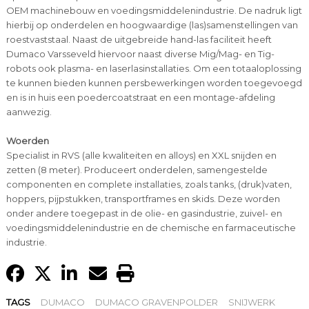
OEM machinebouw en voedingsmiddelenindustrie. De nadruk ligt
hierbij op onderdelen en hoogwaardige (las)samenstellingen van
roestvaststaal. Naast de uitgebreide hand-las faciliteit heeft
Dumaco Varsseveld hiervoor naast diverse Mig/Mag- en Tig-
robots ook plasma- en laserlasinstallaties. Om een totaaloplossing
te kunnen bieden kunnen persbewerkingen worden toegevoegd
en is in huis een poedercoatstraat en een montage-afdeling
aanwezig.
Woerden
Specialist in RVS (alle kwaliteiten en alloys) en XXL snijden en
zetten (8 meter). Produceert onderdelen, samengestelde
componenten en complete installaties, zoals tanks, (druk)vaten,
hoppers, pijpstukken, transportframes en skids. Deze worden
onder andere toegepast in de olie- en gasindustrie, zuivel- en
voedingsmiddelenindustrie en de chemische en farmaceutische
industrie.
TAGS
DUMACO
DUMACO GRAVENPOLDER
SNIJWERK