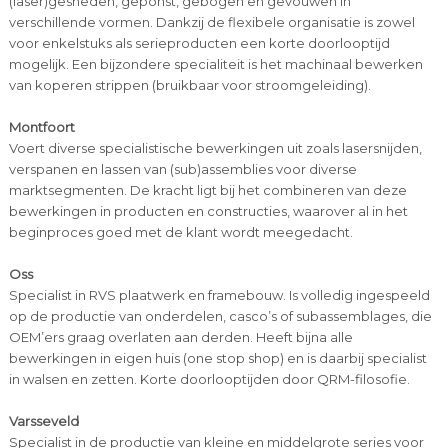
(laser)gesneden, geponst, gebogen en gevouwen in
verschillende vormen. Dankzij de flexibele organisatie is zowel
voor enkelstuks als serieproducten een korte doorlooptijd
mogelijk. Een bijzondere specialiteit is het machinaal bewerken
van koperen strippen (bruikbaar voor stroomgeleiding).
Montfoort
Voert diverse specialistische bewerkingen uit zoals lasersnijden,
verspanen en lassen van (sub)assemblies voor diverse
marktsegmenten. De kracht ligt bij het combineren van deze
bewerkingen in producten en constructies, waarover al in het
beginproces goed met de klant wordt meegedacht.
Oss
Specialist in RVS plaatwerk en framebouw. Is volledig ingespeeld
op de productie van onderdelen, casco’s of subassemblages, die
OEM’ers graag overlaten aan derden. Heeft bijna alle
bewerkingen in eigen huis (one stop shop) en is daarbij specialist
in walsen en zetten. Korte doorlooptijden door QRM-filosofie.
Varsseveld
Specialist in de productie van kleine en middelgrote series voor