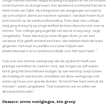
Jonge mensen kunnen laagdrempelig instappen en als ze initiatief
tonen kunnen ze doorgroeien. Een sprekend voorbeeld hiervan is
Niels Hoek van Dijke. Hij is begonnen als veegjongen en trad na
zijn schooltijd in dienst als machine-operator. Vandaar kwam hij al
snel terecht op de werkvoorbereiding. Toen daar een collega
weg ging, kreeg hij op jonge leeftijd de kans diens functie over te
nemen. “Die collega ging eigenlijk net iets te vroeg weg”, zegt
Langebeke. “Maar dan kun je twee dingen doen: je zet een
vacature of je geeft iemand een kans. We hebben Niels die kans
gegeven. Hij koopt nu jaarlijks voor paar miljoen aan
plaatmateriaal in en is verantwoordelijk voor het team laser .”
Ook is er een interne werkgroep die de opdracht heeft een
prettige werksfeer te creëren. Hoe, dat mogen ze zelf weten.
Eerst ging het beschikbare budget op aan een kop soep tussen
de middag en wat borrels, inmiddels zet deze werkgroep ook
acties op touw voor goede doelen. “Er komt hier heel veel uit de
mensen”, weet Langebeke. “Dat koesteren we en willen we
absoluut behouden.”
Dumaco: zeven vestigingen, één groep