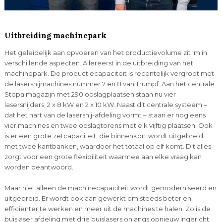
Uitbreiding machinepark
Het geleidelijk aan opvoeren van het productievolume zit ‘m in
verschillende aspecten. Allereerst in de uitbreiding van het
machinepark. De productiecapaciteit is recentelijk vergroot met
de lasersnijmachines nummer 7 en 8 van Trumpf. Aan het centrale
Stopa magazijn met 290 opslagplaatsen staan nu vier
lasersnijders, 2 x 8 kW en 2 x 10 kW. Naast dit centrale systeem –
dat het hart van de lasersnij-afdeling vormt – staan er nog eens
vier machines en twee opslagtorens met elk vijftig plaatsen. Ook
is er een grote zetcapaciteit, die binnenkort wordt uitgebreid
met twee kantbanken, waardoor het totaal op elf komt. Dit alles
zorgt voor een grote flexibiliteit waarmee aan elke vraag kan
worden beantwoord.
Maar niet alleen de machinecapaciteit wordt gemoderniseerd en
uitgebreid. Er wordt ook aan gewerkt om steeds beter en
efficiënter te werken en meer uit de machines te halen. Zo is de
buislaser afdeling met drie buislasers onlangs opnieuw ingericht