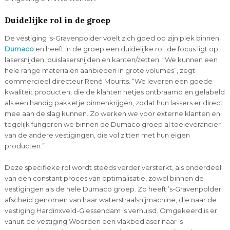
Duidelijke rol in de groep
De vestiging ’s-Gravenpolder voelt zich goed op zijn plek binnen
Dumaco
en heeft in de groep een duidelijke rol: de focus ligt op
lasersnijden, buislasersnijden en kanten/zetten. “We kunnen een
hele range materialen aanbieden in grote volumes”, zegt
commercieel directeur René Mourits. “We leveren een goede
kwaliteit producten, die de klanten netjes ontbraamd en gelabeld
als een handig pakketje binnenkrijgen, zodat hun lassers er direct
mee aan de slag kunnen. Zo werken we voor externe klanten en
tegelijk fungeren we binnen de Dumaco groep al toeleverancier
van de andere vestigingen, die vol zitten met hun eigen
producten.”
Deze specifieke rol wordt steeds verder versterkt, als onderdeel
van een constant proces van optimalisatie, zowel binnen de
vestigingen als de hele Dumaco groep. Zo heeft ’s-Gravenpolder
afscheid genomen van haar waterstraalsnijmachine, die naar de
vestiging Hardinxveld-Giessendam is verhuisd. Omgekeerd is er
vanuit de vestiging Woerden een vlakbedlaser naar ’s