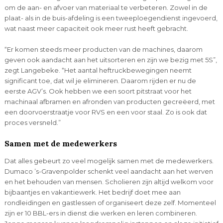
om de aan- en afvoer van materiaal te verbeteren. Zowel in de
plaat- als in de buis-afdeling is een tweeploegendienst ingevoerd,
wat naast meer capaciteit ook meer rust heeft gebracht.
“Er komen steeds meer producten van de machines, daarom
geven ook aandacht aan het uitsorteren en zijn we bezig met 5S”,
zegt Langebeke. “Het aantal heftruckbewegingen neemt
significant toe, dat wil je elimineren. Daarom rijden er nu de
eerste AGV’s. Ook hebben we een soort pitstraat voor het
machinaal afbramen en afronden van producten gecreëerd, met
een doorvoerstraatje voor RVS en een voor staal. Zo is ook dat
proces versneld.”
Samen met de medewerkers
Dat alles gebeurt zo veel mogelijk samen met de medewerkers.
Dumaco ’s-Gravenpolder schenkt veel aandacht aan het werven
en het behouden van mensen. Scholieren zijn altijd welkom voor
bijbaantjes en vakantiewerk. Het bedrijf doet mee aan
rondleidingen en gastlessen of organiseert deze zelf. Momenteel
zijn er 10 BBL-ers in dienst die werken en leren combineren.