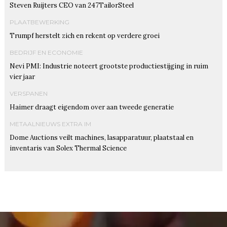
Steven Ruijters CEO van 247TailorSteel
PLAATBEWERKING
Trumpf herstelt zich en rekent op verdere groei
BEDRIJF EN ECONOMIE
Nevi PMI: Industrie noteert grootste productiestijging in ruim
vier jaar
VERSPANEN
Haimer draagt eigendom over aan tweede generatie
METAALNIEUWS EXTRA IM
Dome Auctions veilt machines, lasapparatuur, plaatstaal en
inventaris van Solex Thermal Science