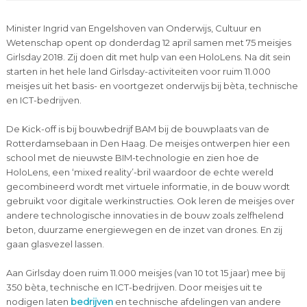
Minister Ingrid van Engelshoven van Onderwijs, Cultuur en
Wetenschap opent op donderdag 12 april samen met 75 meisjes
Girlsday 2018. Zij doen dit met hulp van een HoloLens. Na dit sein
starten in het hele land Girlsday-activiteiten voor ruim 11.000
meisjes uit het basis- en voortgezet onderwijs bij bèta, technische
en ICT-bedrijven.
De Kick-off is bij bouwbedrijf BAM bij de bouwplaats van de
Rotterdamsebaan in Den Haag. De meisjes ontwerpen hier een
school met de nieuwste BIM-technologie en zien hoe de
HoloLens, een ‘mixed reality’-bril waardoor de echte wereld
gecombineerd wordt met virtuele informatie, in de bouw wordt
gebruikt voor digitale werkinstructies. Ook leren de meisjes over
andere technologische innovaties in de bouw zoals zelfhelend
beton, duurzame energiewegen en de inzet van drones. En zij
gaan glasvezel lassen.
Aan Girlsday doen ruim 11.000 meisjes (van 10 tot 15 jaar) mee bij
350 bèta, technische en ICT-bedrijven. Door meisjes uit te
nodigen laten
bedrijven
en technische afdelingen van andere