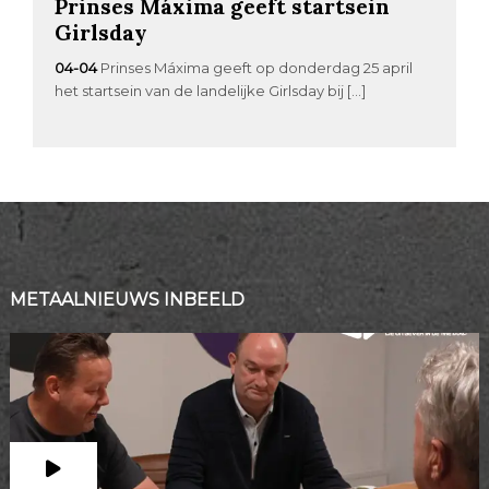
Prinses Máxima geeft startsein
Girlsday
04-04
Prinses Máxima geeft op donderdag 25 april
het startsein van de landelijke Girlsday bij […]
METAALNIEUWS INBEELD