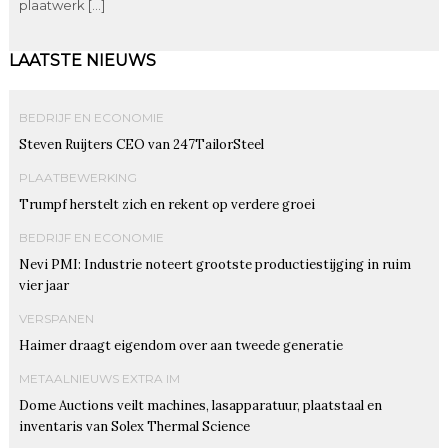
plaatwerk […]
LAATSTE NIEUWS
BEDRIJF EN ECONOMIE
Steven Ruijters CEO van 247TailorSteel
PLAATBEWERKING
Trumpf herstelt zich en rekent op verdere groei
BEDRIJF EN ECONOMIE
Nevi PMI: Industrie noteert grootste productiestijging in ruim
vier jaar
VERSPANEN
Haimer draagt eigendom over aan tweede generatie
METAALNIEUWS EXTRA IM
Dome Auctions veilt machines, lasapparatuur, plaatstaal en
inventaris van Solex Thermal Science