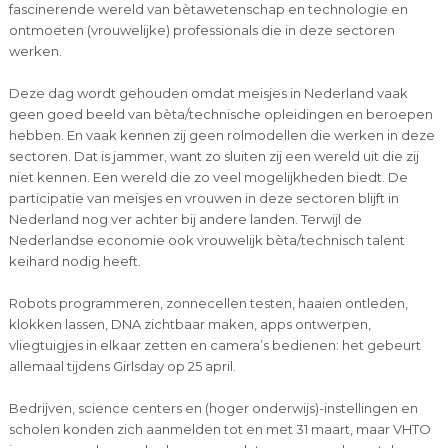
fascinerende wereld van bètawetenschap en technologie en
ontmoeten (vrouwelijke) professionals die in deze sectoren
werken.
Deze dag wordt gehouden omdat meisjes in Nederland vaak
geen goed beeld van bèta/technische opleidingen en beroepen
hebben. En vaak kennen zij geen rolmodellen die werken in deze
sectoren. Dat is jammer, want zo sluiten zij een wereld uit die zij
niet kennen. Een wereld die zo veel mogelijkheden biedt. De
participatie van meisjes en vrouwen in deze sectoren blijft in
Nederland nog ver achter bij andere landen. Terwijl de
Nederlandse economie ook vrouwelijk bèta/technisch talent
keihard nodig heeft.
Robots programmeren, zonnecellen testen, haaien ontleden,
klokken lassen, DNA zichtbaar maken, apps ontwerpen,
vliegtuigjes in elkaar zetten en camera’s bedienen: het gebeurt
allemaal tijdens Girlsday op 25 april.
Bedrijven, science centers en (hoger onderwijs)-instellingen en
scholen konden zich aanmelden tot en met 31 maart, maar VHTO