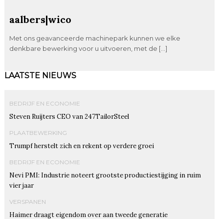
aalbers|wico
Met ons geavanceerde machinepark kunnen we elke
denkbare bewerking voor u uitvoeren, met de […]
LAATSTE NIEUWS
BEDRIJF EN ECONOMIE
Steven Ruijters CEO van 247TailorSteel
PLAATBEWERKING
Trumpf herstelt zich en rekent op verdere groei
BEDRIJF EN ECONOMIE
Nevi PMI: Industrie noteert grootste productiestijging in ruim
vier jaar
VERSPANEN
Haimer draagt eigendom over aan tweede generatie