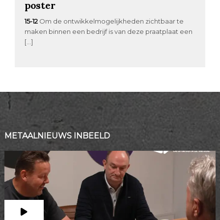
poster
15-12
Om de ontwikkelmogelijkheden zichtbaar te
maken binnen een bedrijf is van deze praatplaat een
[…]
METAALNIEUWS INBEELD