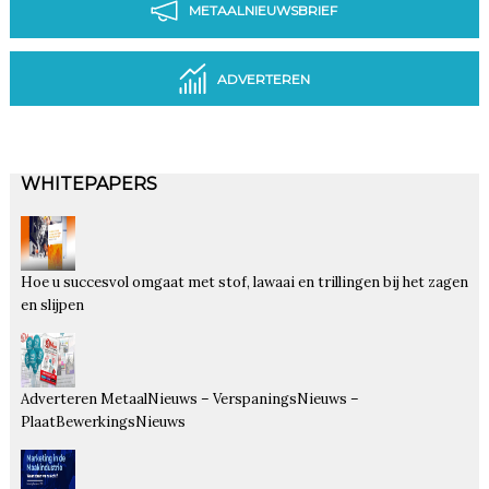
METAALNIEUWSBRIEF
ADVERTEREN
WHITEPAPERS
Hoe u succesvol omgaat met stof, lawaai en trillingen bij het zagen
en slijpen
Adverteren MetaalNieuws – VerspaningsNieuws –
PlaatBewerkingsNieuws