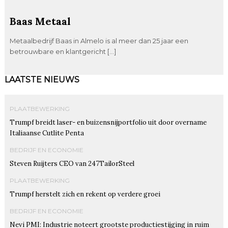
Baas Metaal
Metaalbedrijf Baas in Almelo is al meer dan 25 jaar een
betrouwbare en klantgericht […]
LAATSTE NIEUWS
PLAATBEWERKING
Trumpf breidt laser- en buizensnijportfolio uit door overname
Italiaanse Cutlite Penta
BEDRIJF EN ECONOMIE
Steven Ruijters CEO van 247TailorSteel
PLAATBEWERKING
Trumpf herstelt zich en rekent op verdere groei
BEDRIJF EN ECONOMIE
Nevi PMI: Industrie noteert grootste productiestijging in ruim