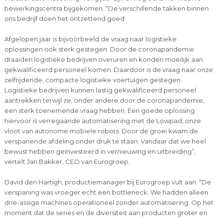
bewerkingscentra bijgekomen. “De verschillende takken binnen
ons bedrijf doen het ontzettend goed.
Afgelopen jaar is bijvoorbeeld de vraag naar logistieke
oplossingen ook sterk gestegen. Door de coronapandemie
draaiden logistieke bedrijven overuren en konden moeilijk aan
gekwalificeerd personeel komen. Daardoor is de vraag naar onze
zelfrijdende, compacte logistieke voertuigen gestegen.
Logistieke bedrijven kunnen lastig gekwalificeerd personeel
aantrekken terwijl ze, onder andere door de coronapandemie,
een sterk toenemende vraag hebben. Een goede oplossing
hiervoor is verregaande automatisering met de Lowpad, onze
vloot van autonome mobiele robots. Door de groei kwam de
verspanende afdeling onder druk te staan. Vandaar dat we heel
bewust hebben geïnvesteerd in vernieuwing en uitbreiding”,
vertelt Jan Bakker, CEO van Eurogroep.
David den Hartigh, productiemanager bij Eurogroep vult aan: “De
verspaning was vroeger echt een bottleneck. We hadden alleen
drie-assige machines operationeel zonder automatisering. Op het
moment dat de series en de diversiteit aan producten groter en