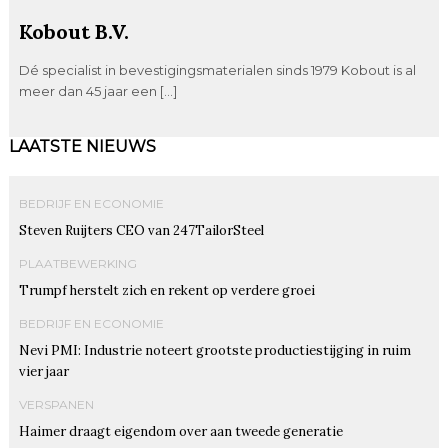
Kobout B.V.
Dé specialist in bevestigingsmaterialen sinds 1979 Kobout is al
meer dan 45 jaar een […]
LAATSTE NIEUWS
BEDRIJF EN ECONOMIE
Steven Ruijters CEO van 247TailorSteel
PLAATBEWERKING
Trumpf herstelt zich en rekent op verdere groei
BEDRIJF EN ECONOMIE
Nevi PMI: Industrie noteert grootste productiestijging in ruim
vier jaar
VERSPANEN
Haimer draagt eigendom over aan tweede generatie