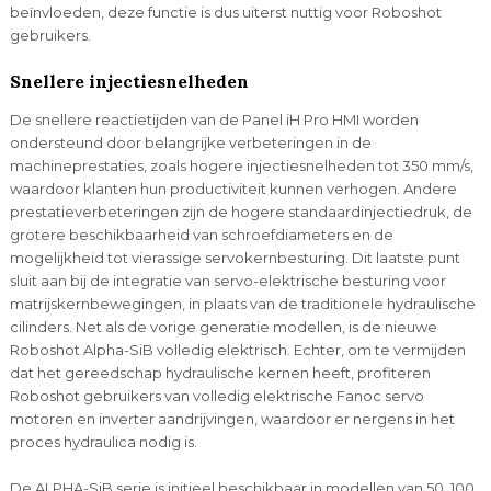
beïnvloeden, deze functie is dus uiterst nuttig voor Roboshot
gebruikers.
Snellere injectiesnelheden
De snellere reactietijden van de Panel iH Pro HMI worden
ondersteund door belangrijke verbeteringen in de
machineprestaties, zoals hogere injectiesnelheden tot 350 mm/s,
waardoor klanten hun productiviteit kunnen verhogen. Andere
prestatieverbeteringen zijn de hogere standaardinjectiedruk, de
grotere beschikbaarheid van schroefdiameters en de
mogelijkheid tot vierassige servokernbesturing. Dit laatste punt
sluit aan bij de integratie van servo-elektrische besturing voor
matrijskernbewegingen, in plaats van de traditionele hydraulische
cilinders. Net als de vorige generatie modellen, is de nieuwe
Roboshot Alpha-SiB volledig elektrisch. Echter, om te vermijden
dat het gereedschap hydraulische kernen heeft, profiteren
Roboshot gebruikers van volledig elektrische Fanoc servo
motoren en inverter aandrijvingen, waardoor er nergens in het
proces hydraulica nodig is.
De ALPHA-SiB serie is initieel beschikbaar in modellen van 50, 100,