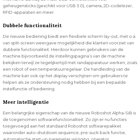
geheugensticks (geschikt voor USB 3.0), camera, 2D-codelezer,
RFID-apparaten en meer.
Dubbele functionaliteit
De nieuwe bediening biedt een flexibele scherm lay-out, met o.a.
van split-screen weergave mogelijkheid die klanten voorziet van
dubbele functionaliteit. Hierdoor kunnen gebruikers van de
machine bijvoorbeeld de instellingspagina’s van de machine
bekijken terwijl ze tegelijkertijd met randapparatuur werken, zoals
een robot of een temperatuurregelaar. De handleiding van de
machine kan ook op het display verschijnen om gebruikers te
helpen als ze ondersteuning nodig hebben bij een bepaalde
instelfunctie of bediening.
Meer intelligentie
Een belangrijke eigenschap van de nieuwe Roboshot Alpha-SiB is
de toegenomen softwarefunctionaliteit. Zo zijn er nu functies
toegevoegd aan het standaard Roboshot softwarepakket
waaronder auto-shutdown sequence, pre-suck back functie,
automatische start-up parameter wijziging, operator