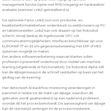
management functie (optie met RFID toegang) en harskarakter
evaluatie (wanneer Linki2 geïnstalleerd is).
De optionele Fanuc Linki2 tool voor productie- en
kwaliteitsinformatiebeheer ondersteunt nu webbrowsers op PC-
en tablettoestellen. Linki2 kan ook draaien op het Roboshot
scherm, terwijl dankzij de ingebouwde OPC-UA
communicatiemogelijkheden, interfaces beschikbaar zijn voor
EUROMAP 77 en 63 om gegevensuitwisseling met ERP of MES
systemen mogelijk te maken.
Een andere softwareverbetering waarvan klanten zullen
profiteren is preventief onderhoud door middel van machine
learning (uitgebreide AI-functionaliteit). De Roboshot Alpha-SiB
kan de slijtageniveaus in de schroef vaststellen op basis van het
gedrag van de keerring.
Hier detecteert AI-backflow-monitoring veranderingen in
patronen in relatie tot de mate van slijtage, waardoor de
gebruiker wordt geattendeerd op een naderend probleem
voordat dit het proces beïnvloedt. De aanwezigheid van slijtage
kan de reactietijd verlengen en de procesconsistentie