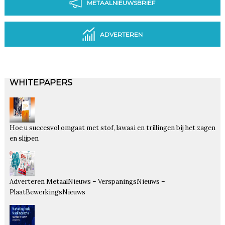
METAALNIEUWSBRIEF
ADVERTEREN
WHITEPAPERS
Hoe u succesvol omgaat met stof, lawaai en trillingen bij het zagen
en slijpen
Adverteren MetaalNieuws – VerspaningsNieuws –
PlaatBewerkingsNieuws