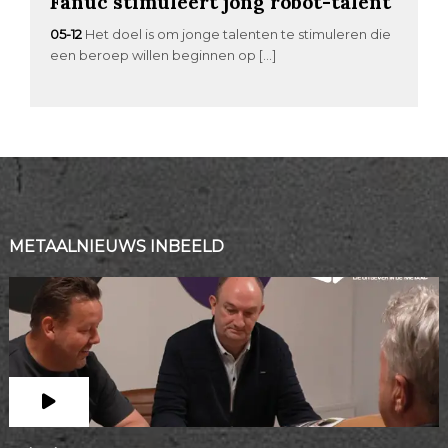
Fanuc stimuleert jong robot-talent
05-12
Het doel is om jonge talenten te stimuleren die
een beroep willen beginnen op […]
METAALNIEUWS INBEELD