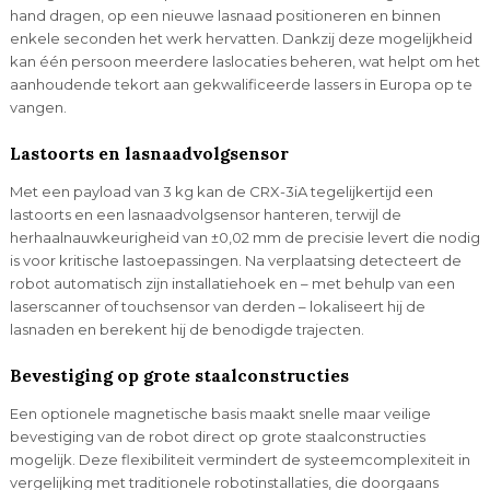
hand dragen, op een nieuwe lasnaad positioneren en binnen
enkele seconden het werk hervatten. Dankzij deze mogelijkheid
kan één persoon meerdere laslocaties beheren, wat helpt om het
aanhoudende tekort aan gekwalificeerde lassers in Europa op te
vangen.
Lastoorts en lasnaadvolgsensor
Met een payload van 3 kg kan de CRX-3iA tegelijkertijd een
lastoorts en een lasnaadvolgsensor hanteren, terwijl de
herhaalnauwkeurigheid van ±0,02 mm de precisie levert die nodig
is voor kritische lastoepassingen. Na verplaatsing detecteert de
robot automatisch zijn installatiehoek en – met behulp van een
laserscanner of touchsensor van derden – lokaliseert hij de
lasnaden en berekent hij de benodigde trajecten.
Bevestiging op grote staalconstructies
Een optionele magnetische basis maakt snelle maar veilige
bevestiging van de robot direct op grote staalconstructies
mogelijk. Deze flexibiliteit vermindert de systeemcomplexiteit in
vergelijking met traditionele robotinstallaties, die doorgaans