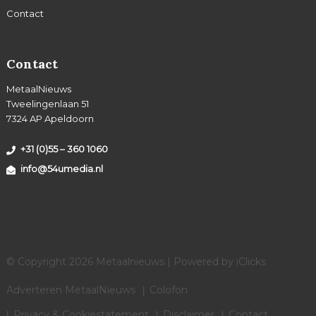
Contact
Contact
MetaalNieuws
Tweelingenlaan 51
7324 AP Apeldoorn
+31 (0)55 – 360 1060
info@54umedia.nl
© Copyright 2026 Metaalnieuws | Powered by
iClicks
Adverteren MetaalNieuws
Colofon
Privacy & Cookiestatement
Disclaimer
Contact