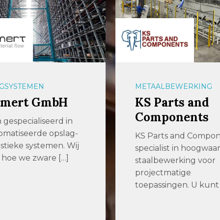
GSYSTEMEN
METAALBEWERKING
mert GmbH
KS Parts and
Components
n gespecialiseerd in
matiseerde opslag-
KS Parts and Compone
istieke systemen. Wij
specialist in hoogwaa
hoe we zware […]
staalbewerking voor
projectmatige
toepassingen. U kunt b