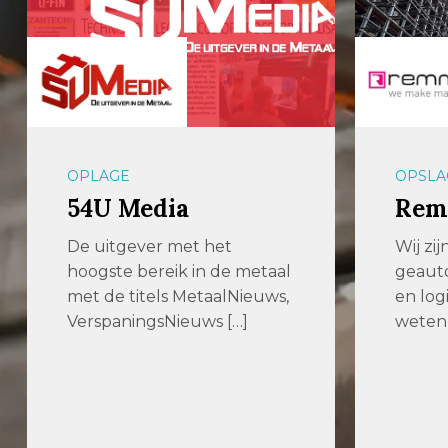
OPLAGE
OPSLA
54U Media
Rem
De uitgever met het
Wij zij
hoogste bereik in de metaal
geauto
met de titels MetaalNieuws,
en log
VerspaningsNieuws […]
weten 