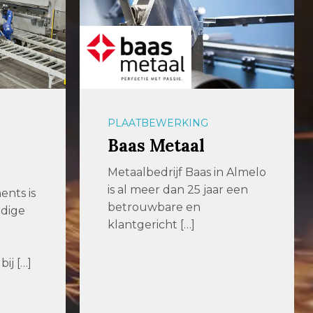
PLAATBEWERKING
Baas Metaal
Metaalbedrijf Baas in Almelo
is al meer dan 25 jaar een
nts is
betrouwbare en
rdige
klantgericht […]
ij […]