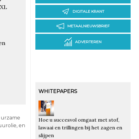
 XL
DIGITALE KRANT
METAALNIEUWSBRIEF
ADVERTEREN
en
WHITEPAPERS
duurzame
Hoe u succesvol omgaat met stof,
uurolie, en
lawaai en trillingen bij het zagen en
slijpen