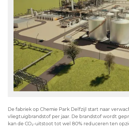
De fabriek op Chemie Park Delfzijl start naar verw
vliegtuigbrandstof per jaar. De brandstof wordt gepr
kan de CO₂-uitstoot tot wel 80% reduceren ten opzic