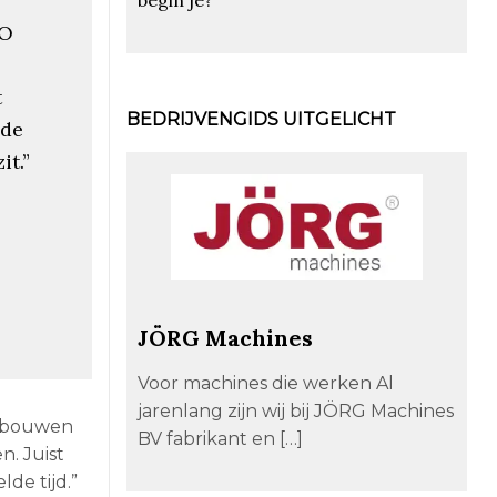
CO
t
BEDRIJVENGIDS UITGELICHT
 de
it.”
JÖRG Machines
Voor machines die werken Al
jarenlang zijn wij bij JÖRG Machines
We bouwen
BV fabrikant en […]
n. Juist
de tijd.”