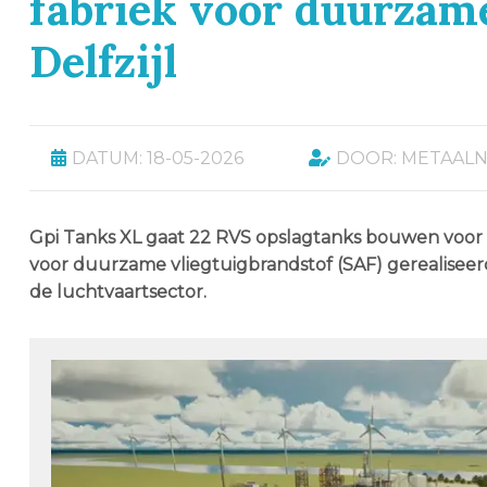
fabriek voor duurzame
Delfzijl
DATUM: 18-05-2026
DOOR: METAAL
Gpi Tanks XL gaat 22 RVS opslagtanks bouwen voor he
voor duurzame vliegtuigbrandstof (SAF) gerealiseer
de luchtvaartsector.