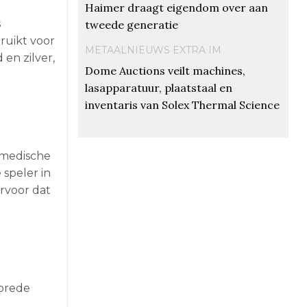
Haimer draagt eigendom over aan
s
tweede generatie
ruikt voor
METAALNIEUWS EXTRA IM
en zilver,
Dome Auctions veilt machines,
lasapparatuur, plaatstaal en
inventaris van Solex Thermal Science
e medische
speler in
rvoor dat
 brede