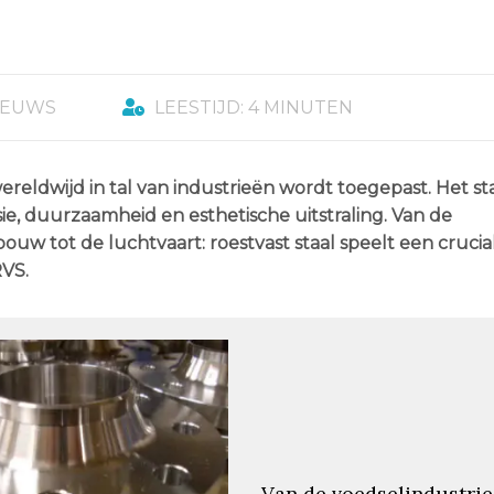
IEUWS
LEESTIJD: 4 MINUTEN
wereldwijd in tal van industrieën wordt toegepast. Het st
e, duurzaamheid en esthetische uitstraling. Van de
uw tot de luchtvaart: roestvast staal speelt een cruciale
RVS.
Van de voedselindustrie