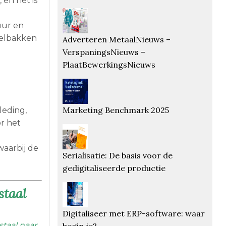
 en het is
uur en
oelbakken
Adverteren MetaalNieuws –
VerspaningsNieuws –
PlaatBewerkingsNieuws
Marketing Benchmark 2025
leding,
r het
aarbij de
Serialisatie: De basis voor de
gedigitaliseerde productie
staal
Digitaliseer met ERP-software: waar
taal naar
begin je?