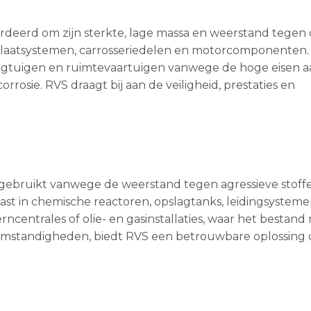
deerd om zijn sterkte, lage massa en weerstand tegen c
itlaatsystemen, carrosseriedelen en motorcomponenten.
iegtuigen en ruimtevaartuigen vanwege de hoge eisen a
osie. RVS draagt bij aan de veiligheid, prestaties en
 gebruikt vanwege de weerstand tegen agressieve stoff
st in chemische reactoren, opslagtanks, leidingsystem
rncentrales of olie- en gasinstallaties, waar het bestand 
omstandigheden, biedt RVS een betrouwbare oplossing 