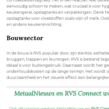
corrosiebestendigheid. Het is niet-reactief, wat bet
eenvoudig schoon te maken, wat cruciaal is voor hyg
keukengerei, opslagtanks en verpakkingen. Denk hi
opslagtanks voor vloeistoffen zoals wijn of melk. 
en andere keukeninrichting.
Bouwsector
In de bouw is RVS populair door zijn sterkte, esthet
bruggen, trappen en leuningen. RVS is bestand teg
ideaal is voor buitengebruik. Daarnaast wordt het g
onderhoudskosten op de lange termijn. Het wordt o
duurzaamheid en het visuele effect een belangrijke 
MetaalNieuws en RVS Connect wer
Ook dit voorjaar werken MetaalNieuws en
RVS Con