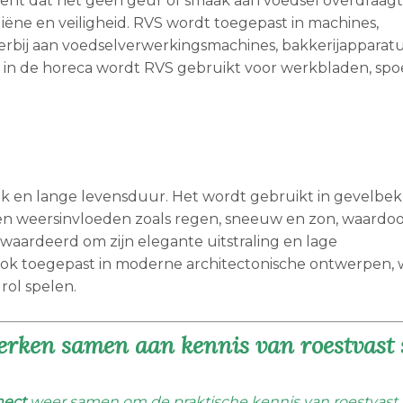
ekent dat het geen geur of smaak aan voedsel overdraagt,
iëne en veiligheid. RVS wordt toegepast in machines,
erbij aan voedselverwerkingsmachines, bakkerijapparat
Ook in de horeca wordt RVS gebruikt voor werkbladen, sp
iek en lange levensduur. Het wordt gebruikt in gevelbek
en weersinvloeden zoals regen, sneeuw en zon, waardoo
ewaardeerd om zijn elegante uitstraling en lage
ok toegepast in moderne architectonische ontwerpen, w
rol spelen.
ken samen aan kennis van roestvast 
nect
weer samen om de praktische kennis van roestvast s