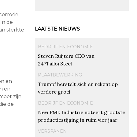
orrosie.
 In de
LAATSTE NIEUWS
an sterkte
BEDRIJF EN ECONOMIE
Steven Ruijters CEO van
247TailorSteel
PLAATBEWERKING
en en
Trumpf herstelt zich en rekent op
en en
verdere groei
moet zijn
BEDRIJF EN ECONOMIE
die de
Nevi PMI: Industrie noteert grootste
productiestijging in ruim vier jaar
VERSPANEN